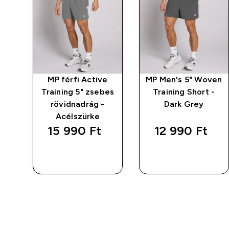
e
MP férfi Active
MP Men's 5" Woven
et
Training 5" zsebes
Training Short -
io
rövidnadrág -
Dark Grey
Acélszürke
15 990 Ft‎
12 990 Ft‎
GYORS
GYORS
VÁSÁRLÁS
VÁSÁRLÁS