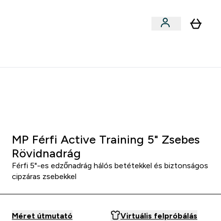
Sportok szerint
menu
ter Outlet Akár -50% submenu
Enter Sportok szerint submenu
⌄
5000Ft kredit ajánlásonként
:
0 1
:
5 4
:
0 5
Óra
Perc
Mp
MP Férfi Active Training 5" Zsebes
Rövidnadrág
Férfi 5"-es edzőnadrág hálós betétekkel és biztonságos
cipzáras zsebekkel
Méret útmutató
Virtuális felpróbálás