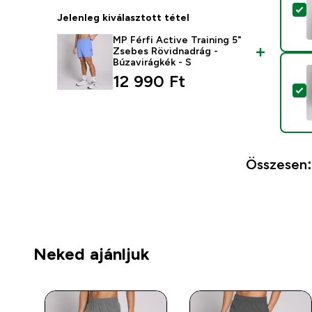
T
Jelenleg kiválasztott tétel
MP Férfi Active Training 5"
Zsebes Rövidnadrág -
Búzavirágkék - S
12 990 Ft‎
T
Összesen:
Neked ajánljuk