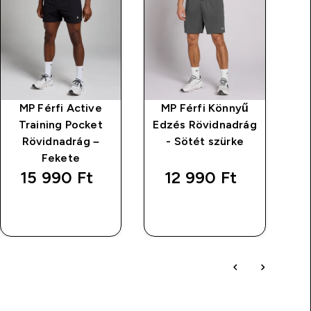
MP Férfi Active
MP Férfi Könnyű
M
Training Pocket
Edzés Rövidnadrág
Ed
Rövidnadrág –
- Sötét szürke
Fekete
15 990 Ft‎
12 990 Ft‎
GYORS
GYORS
VÁSÁRLÁS
VÁSÁRLÁS