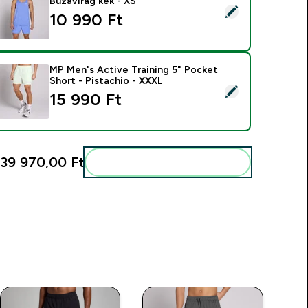
Búzavirág kék - XS
ermék kiválasztása - MP férfi Tempo Marl trikó - Búzavirág kék 
10 990 Ft‎
MP Men's Active Training 5" Pocket
Short - Pistachio - XXXL
ermék kiválasztása - MP Men's Active Training 5" Pocket Short
15 990 Ft‎
39 970,00 Ft‎
Add ezeket a rutinodhoz