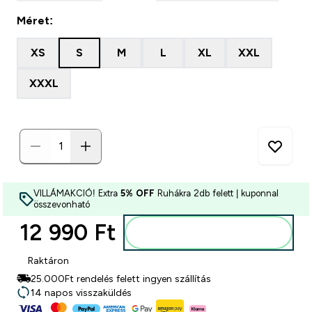
Méret:
XS
S
M
L
XL
XXL
XXXL
VILLÁMAKCIÓ! Extra
5% OFF
Ruhákra 2db felett | kuponnal
összevonható
12 990 Ft‎
Kosárba
Raktáron
25.000Ft rendelés felett ingyen szállítás
14 napos visszaküldés