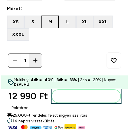
Méret:
XS
S
M
L
XL
XXL
XXXL
Multibuy!
4db = -40% | 3db = -33%
| 2db = -20% | Kupon:
DEALHU
12 990 Ft‎
Kosárba
Raktáron
25.000Ft rendelés felett ingyen szállítás
14 napos visszaküldés