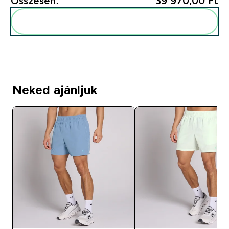
Összesen:
39 970,00 Ft‎
Add ezeket a rutinodhoz
Neked ajánljuk