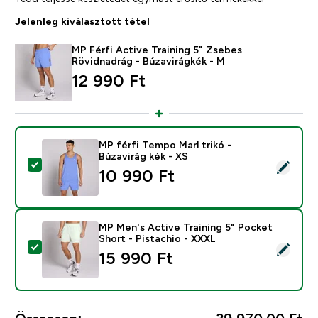
Jelenleg kiválasztott tétel
MP Férfi Active Training 5" Zsebes
Rövidnadrág - Búzavirágkék - M
12 990 Ft‎
MP férfi Tempo Marl trikó -
Búzavirág kék - XS
Termék kiválasztása - MP férfi Tempo Marl trikó - Búzav
10 990 Ft‎
MP Men's Active Training 5" Pocket
Short - Pistachio - XXXL
Termék kiválasztása - MP Men's Active Training 5" Poc
15 990 Ft‎