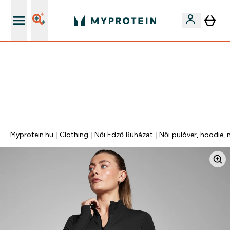
Páratlan minőség
Mydays Multibuy | Akár extra 5-10% OFF ruhákra vagy
vitaminokra | MÁR CSAK
0 0
:
0 8
:
4 4
:
2 3
Nap
Óra
Perc
Mp
Myprotein.hu
Clothing
Női Edző Ruházat
Női pulóver, hoodie, 