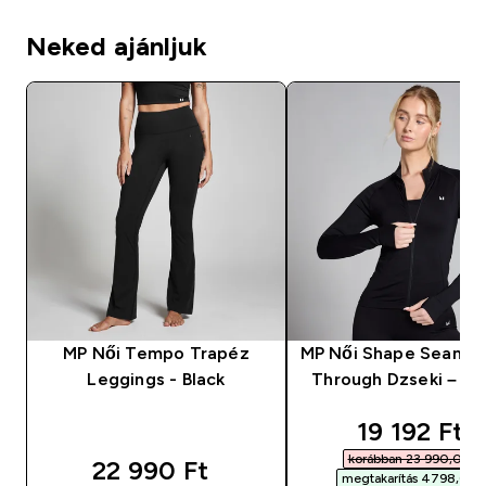
Neked ajánljuk
MP Női Tempo Trapéz
MP Női Shape Seamle
Leggings - Black
Through Dzseki – Fe
discounted
19 192 Ft‎
korábban 23 990,00 Ft‎
22 990 Ft‎
megtakarítás 4798,00 Ft