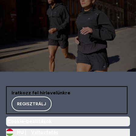
Iratkozz fel hírlevelünkre
REGISZTRÁLJ
Cookie-beállítások
HU |
Változtatás