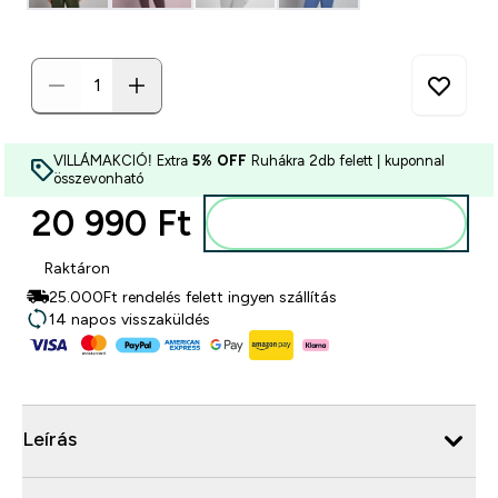
VILLÁMAKCIÓ! Extra
5% OFF
Ruhákra 2db felett | kuponnal
összevonható
20 990 Ft‎
Kosárba
Raktáron
25.000Ft rendelés felett ingyen szállítás
14 napos visszaküldés
Leírás