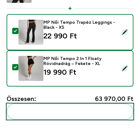
MP Női Tempo Trapéz Leggings -
Black - XS
Termék kiválasztása - MP Női Tempo Trapéz Leggings -
22 990 Ft‎
MP Női Tempo 2 In 1 Floaty
Rövidnadrág – Fekete - XL
Termék kiválasztása - MP Női Tempo 2 In 1 Floaty Röv
19 990 Ft‎
Összesen:
63 970,00 Ft‎
Add ezeket a rutinodhoz