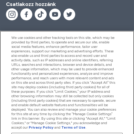
Csatlakozz hozzánk
We use cookies and other tracking tools on this site, which may be
provided by third parties, to operate and secure our site, enable
Segítség És Információ
social media features, enhance performance, tailor user
experiences, support our marketing and advertising efforts. These
also enable us and third parties to access and record user and
activity data, such as IP addresses and online identifiers, referring
Termékek
URLs, searches and interactions, browser and device details, and
other usage information, which may be used to provide enhanced
functionality and personalized experiences, analyze and improve
performance, and reach users with more relevant content and ads
on this site and across third party sites. If you click “Accept All” this
Céginformáció
site may deploy cookies (including third party cookies) for all of
these purposes. If you click “Limit Cookies,” your IP address and
other browsing information may still be collected but only cookies
(including third party cookies) that are necessary to operate, secure
Hűség És Jutalmak
and enable default website features and functionalities will be
deployed. You can also review and manage your cookie preferences
for this site at any time by clicking the “Manage Cookie Settings”
link in this banner. By using this site or clicking "Accept All," "Limit
Cookies," or "Manage Cookie Settings," you acknowledge and
2026 The Hut.com Ltd
accept our
Privacy Policy
and
Terms of Use
.