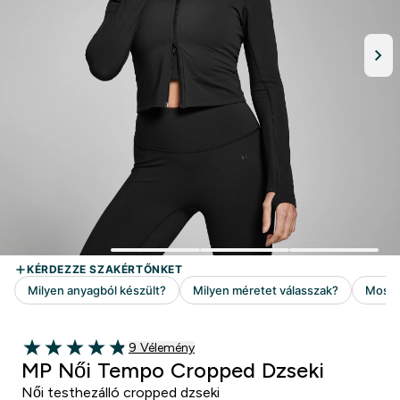
9 customer reviews
9 Vélemény
4.89 out of 5 stars
MP Női Tempo Cropped Dzseki
Női testhezálló cropped dzseki