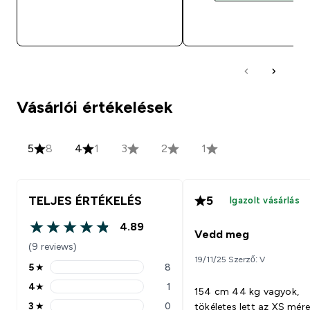
GYORS VÁSÁRLÁS
GYORS VÁSÁRL
Vásárlói értékelések
5
8
4
1
3
2
1
TELJES ÉRTÉKELÉS
5
Igazolt vásárlás
4.89
4.89 out of 5 stars
Vedd meg
(9 reviews)
19/11/25 Szerző: V
5
★
8
5 stars rating 8 reviews
4
★
1
154 cm 44 kg vagyok,
4 stars rating 1 reviews
3
★
0
tökéletes lett az XS mére