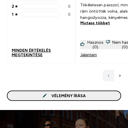
3 stars rating 0 reviews
Tökéletesen passzol, mi
2
★
0
2 stars rating 0 reviews
rám öntötték volna, ala
1
★
0
1 stars rating 0 reviews
hangsúlyozza, kényelmes
Mutass többet
termék.
Hasznos
Nem ha
(0)
(0)
MINDEN ÉRTÉKELÉS
MEGTEKINTÉSE
Jelentem
VÉLEMÉNY ÍRÁSA