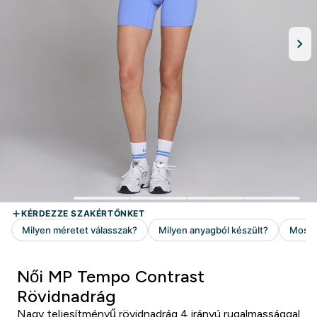
Női MP Tempo Contrast
Rövidnadrág
Nagy teljesítményű rövidnadrág 4 irányú rugalmassággal