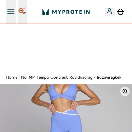
Páratlan minőség
Mydays Multibuy | Akár extra 5-10% OFF ruhákra vagy
vitaminokra | MÁR CSAK
0 0
:
0 9
:
4 8
:
4 9
Nap
Óra
Perc
Mp
Home
Női MP Tempo Contrast Rövidnadrág - Búzavirágkék