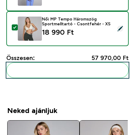
Női MP Tempo Háromszög
Sportmelltartó - Csontfehér - XS
Termék kiválasztása - Női MP Tempo Háromszög Sport
18 990 Ft‎
Összesen:
57 970,00 Ft‎
Add ezeket a rutinodhoz
Neked ajánljuk