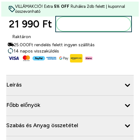
VILLÁMAKCIÓ! Extra
5% OFF
Ruhákra 2db felett | kuponnal
összevonható
21 990 Ft‎
Kosárba
Raktáron
25.000Ft rendelés felett ingyen szállítás
14 napos visszaküldés
Leírás
Főbb előnyök
Szabás és Anyag összetétel