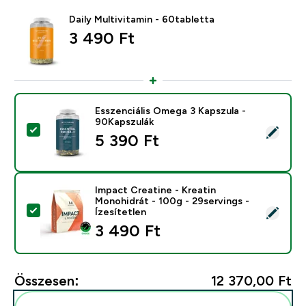
Daily Multivitamin - 60tabletta
3 490 Ft‎
Esszenciális Omega 3 Kapszula -
90Kapszulák
Termék kiválasztása - Esszenciális Omega 3 Kapszula 
5 390 Ft‎
Impact Creatine - Kreatin
Monohidrát - 100g - 29servings -
Termék kiválasztása - Impact Creatine - Kreatin Monohi
Ízesítetlen
3 490 Ft‎
Összesen:
12 370,00 Ft‎