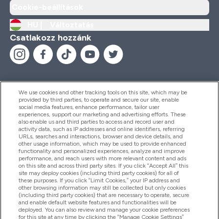
Cookie-beállítások
HU |
Változtatás
Csatlakozz hozzánk
We use cookies and other tracking tools on this site, which may be
provided by third parties, to operate and secure our site, enable
Segítség És Információ
social media features, enhance performance, tailor user
experiences, support our marketing and advertising efforts. These
also enable us and third parties to access and record user and
activity data, such as IP addresses and online identifiers, referring
Termékek
URLs, searches and interactions, browser and device details, and
other usage information, which may be used to provide enhanced
functionality and personalized experiences, analyze and improve
performance, and reach users with more relevant content and ads
on this site and across third party sites. If you click “Accept All” this
Céginformáció
site may deploy cookies (including third party cookies) for all of
these purposes. If you click “Limit Cookies,” your IP address and
other browsing information may still be collected but only cookies
(including third party cookies) that are necessary to operate, secure
Hűség És Jutalmak
and enable default website features and functionalities will be
deployed. You can also review and manage your cookie preferences
for this site at any time by clicking the “Manage Cookie Settings”