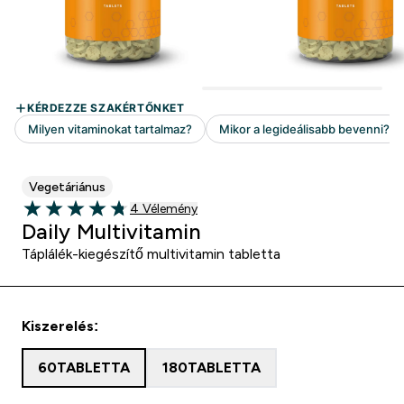
Vegetáriánus
4 customer reviews
4 Vélemény
4.75 out of 5 stars
Daily Multivitamin
Táplálék-kiegészítő multivitamin tabletta
Kiszerelés:
60TABLETTA
180TABLETTA