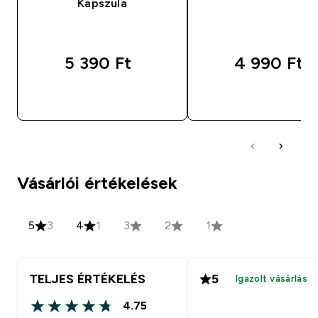
Kapszula
5 390 Ft‎
4 990 Ft‎
GYORS VÁSÁRLÁS
GYORS VÁSÁRL
Vásárlói értékelések
5
3
4
1
3
2
1
TELJES ÉRTÉKELÉS
5
Igazolt vásárlás
4.75
4.75 out of 5 stars