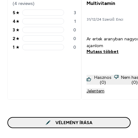
Multivitamin
(4 reviews)
5
★
3
5 stars rating 3 reviews
31/12/24 Szerző: Enci
4
★
1
4 stars rating 1 reviews
3
★
0
3 stars rating 0 reviews
2
★
0
Ar ertek aranyban nagyon
2 stars rating 0 reviews
ajanlom
1
★
0
1 stars rating 0 reviews
Mutass többet
Hasznos
Nem ha
(0)
(0)
Jelentem
VÉLEMÉNY ÍRÁSA