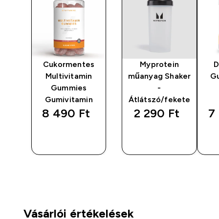
d
Cukormentes
Myprotein
D
es
Multivitamin
műanyag Shaker
G
min
Gummies
-
Gumivitamin
Átlátszó/fekete
‎
8 490 Ft‎
2 290 Ft‎
7 
GYORS
GYORS
S
VÁSÁRLÁS
VÁSÁRLÁS
Vásárlói értékelések