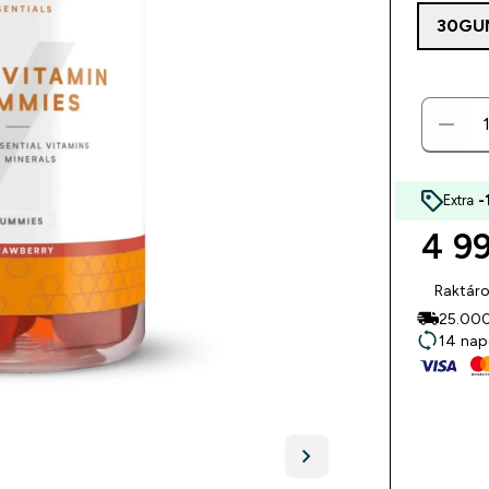
30GU
Extra
-
4 99
Raktár
25.000F
14 nap