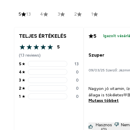
5
13
4
3
2
1
TELJES ÉRTÉKELÉS
5
Igazolt vásárl
5
5 out of 5 stars
Szuper
(13 reviews)
5
★
13
5 stars rating 13 reviews
09/03/25 Szerző: Jázmi
4
★
0
4 stars rating 0 reviews
3
★
0
3 stars rating 0 reviews
2
★
0
Nagyon jó vitamin, íz
2 stars rating 0 reviews
állaga is tökéletes🫶
1
★
0
1 stars rating 0 reviews
Mutass többet
Hasznos
Nem
(0)