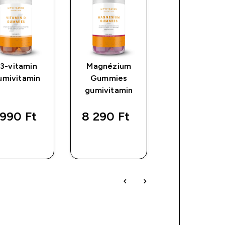
3-vitamin
Magnézium
Collagen
umivitamin
Gummies
Gummies
gumivitamin
Gumivitami
990 Ft‎
8 290 Ft‎
8 490 Ft‎
GYORS
GYORS
GYORS
VÁSÁRLÁS
VÁSÁRLÁS
VÁSÁRLÁ