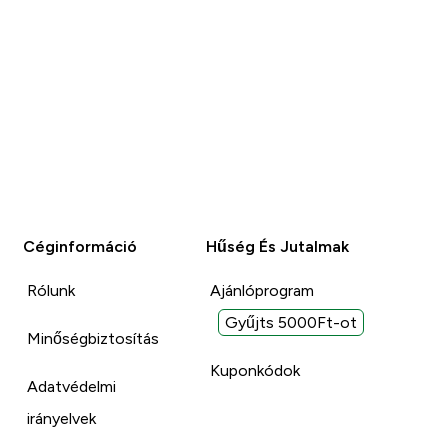
melegben és
Jelentem
Jelentem
Céginformáció
Hűség És Jutalmak
Rólunk
Ajánlóprogram
Gyűjts 5000Ft-ot
Minőségbiztosítás
Kuponkódok
Adatvédelmi
irányelvek