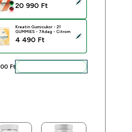
mék kiválasztása - Impact Whey Protein - 900G - 30Adag - Vaní
20 990 Ft‎
Kreatin Gumicukor - 21
GUMMIES - 7Adag - Citrom
mék kiválasztása - Kreatin Gumicukor - 21 GUMMIES - 7Adag -
4 490 Ft‎
00 Ft‎
Add ezeket a rutinodhoz