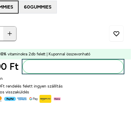
MMIES
60GUMMIES
10%
vitaminokra 2db felett | Kuponnal összevonható
0 Ft‎
Kosárba
on
t rendelés felett ingyen szállítás
os visszaküldés