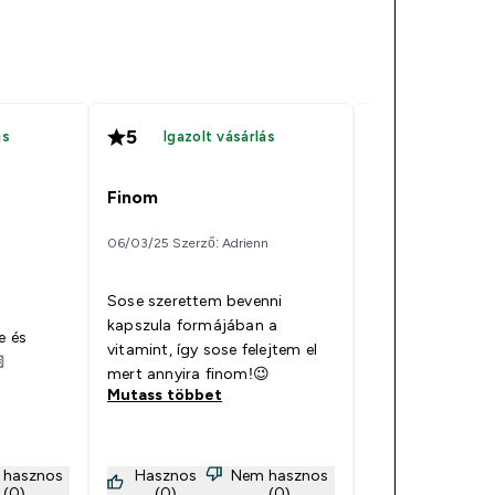
5
5
ás
Igazolt vásárlás
Igazolt v
Finom
Ajánlom
06/03/25 Szerző: Adrienn
n
11/07/24 Szerző: Re
Sose szerettem bevenni
kapszula formájában a
e és
Nincs rossz utóí
vitamint, így sose felejtem el

bevehető és fino
mert annyira finom!😉
Mutass többet
Mutass többet
 hasznos
Hasznos
Nem hasznos
Hasznos
(0)
(0)
(0)
(0)