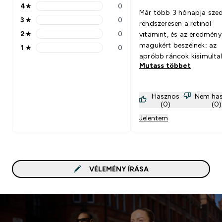
4
★
0
4 stars rating 0 reviews
Már több 3 hónapja sz
3
★
0
rendszeresen a retinol
3 stars rating 0 reviews
2
★
0
vitamint, és az eredmény
2 stars rating 0 reviews
magukért beszélnek: az
1
★
0
1 stars rating 0 reviews
apróbb ráncok kisimultak
Mutass többet
bőröm összességében so
szebb és egységesebb let
Ráadásul a menstruáció e
Hasznos
Nem ha
bőrhibák és pattanások 
(0)
(0)
eltűntek – mintha
Jelentem
kiegyensúlyozottabbá vá
volna a bőröm működése
VÉLEMÉNY ÍRÁSA