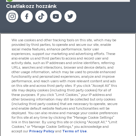
Csatlakozz hozzánk
We use cookies and other tracking tools on this site, which may be
provided by third parties, to operate and secure our site, enable
Segítség És Információ
social media features, enhance performance, tailor user
experiences, support our marketing and advertising efforts. These
also enable us and third parties to access and record user and
activity data, such as IP addresses and online identifiers, referring
Termékek
URLs, searches and interactions, browser and device details, and
other usage information, which may be used to provide enhanced
functionality and personalized experiences, analyze and improve
performance, and reach users with more relevant content and ads
on this site and across third party sites. If you click “Accept All” this
Céginformáció
site may deploy cookies (including third party cookies) for all of
these purposes. If you click “Limit Cookies,” your IP address and
other browsing information may still be collected but only cookies
(including third party cookies) that are necessary to operate, secure
Hűség És Jutalmak
and enable default website features and functionalities will be
deployed. You can also review and manage your cookie preferences
for this site at any time by clicking the “Manage Cookie Settings”
link in this banner. By using this site or clicking "Accept All," "Limit
Cookies," or "Manage Cookie Settings," you acknowledge and
2026 The Hut.com Ltd
accept our
Privacy Policy
and
Terms of Use
.