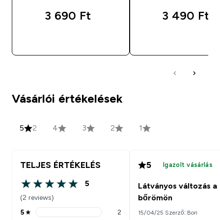
3 690 Ft‎
3 490 Ft‎
GYORS VÁSÁRLÁS
GYORS VÁSÁRL
Vásárlói értékelések
5
2
4
3
2
1
TELJES ÉRTÉKELÉS
5
Igazolt vásárlás
5
Látványos változás a
5 out of 5 stars
(2 reviews)
bőrömön
5
★
2
15/04/25 Szerző: Bori
5 stars rating 2 reviews