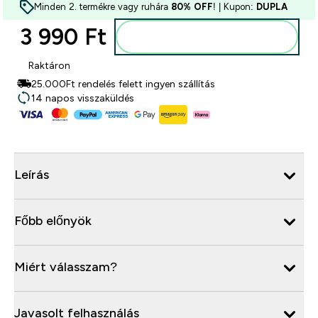
Minden 2. termékre vagy ruhára
80% OFF
! | Kupon:
DUPLA
3 990 Ft‎
Kosárba
Raktáron
25.000Ft rendelés felett ingyen szállítás
14 napos visszaküldés
Leírás
Főbb előnyök
Miért válasszam?
Javasolt felhasználás