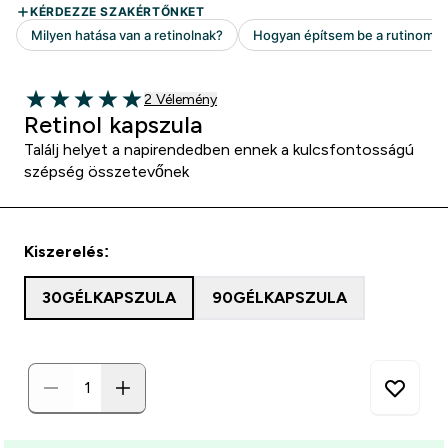
2 customer reviews
2 Vélemény
5 out of 5 stars
Retinol kapszula
Találj helyet a napirendedben ennek a kulcsfontosságú
szépség összetevőnek
Kiszerelés:
30GÉLKAPSZULA
90GÉLKAPSZULA