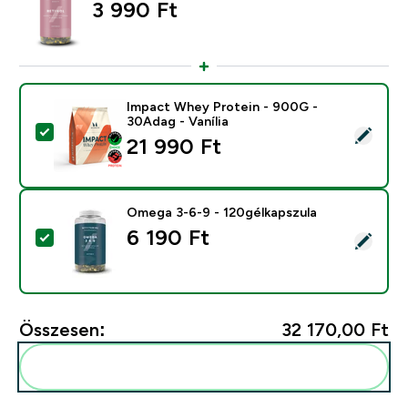
3 990 Ft‎
Impact Whey Protein - 900G -
30Adag - Vanília
Termék kiválasztása - Impact Whey Protein - 900G - 3
21 990 Ft‎
Omega 3-6-9 - 120gélkapszula
6 190 Ft‎
Termék kiválasztása - Omega 3-6-9 - 120gélkapszula
Összesen:
32 170,00 Ft‎
Add ezeket a rutinodhoz