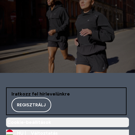
Iratkozz fel hírlevelünkre
REGISZTRÁLJ
Cookie-beállítások
HU |
Változtatás