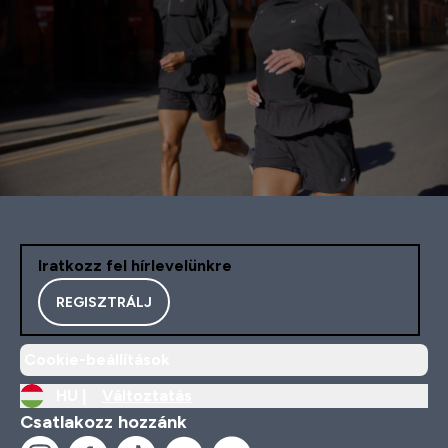
Iratkozz fel hírlevelünkre
REGISZTRÁLJ
Cookie-beállítások
HU |
Változtatás
Csatlakozz hozzánk