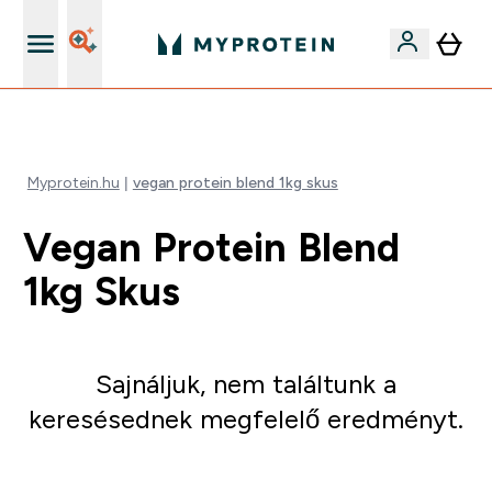
Páratlan minőség
Myprotein.hu
vegan protein blend 1kg skus
Vegan Protein Blend
1kg Skus
Sajnáljuk, nem találtunk a
keresésednek megfelelő eredményt.
Irány a vásárlás