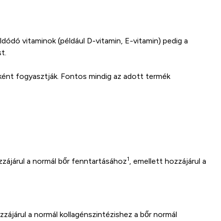
ldódó vitaminok (például D-vitamin, E-vitamin) pedig a
t.
ént fogyasztják. Fontos mindig az adott termék
1
zzájárul a normál bőr fenntartásához
, emellett hozzájárul a
zzájárul a normál kollagénszintézishez a bőr normál