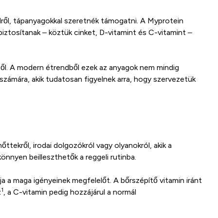
ülről, tápanyagokkal szeretnék támogatni. A Myprotein
biztosítanak – köztük cinket, D-vitamint és C-vitamint –
ből. A modern étrendből ezek az anyagok nem mindig
számára, akik tudatosan figyelnek arra, hogy szervezetük
ttekről, irodai dolgozókról vagy olyanokról, akik a
nnyen beilleszthetők a reggeli rutinba.
 a maga igényeinek megfelelőt. A bőrszépítő vitamin iránt
1
z
, a C-vitamin pedig hozzájárul a normál