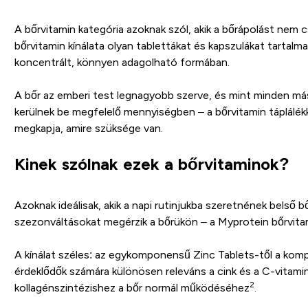
A bőrvitamin kategória azoknak szól, akik a bőrápolást nem c
bőrvitamin kínálata olyan tablettákat és kapszulákat tartal
koncentrált, könnyen adagolható formában.
A bőr az emberi test legnagyobb szerve, és mint minden má
kerülnek be megfelelő mennyiségben – a bőrvitamin táplálék
megkapja, amire szüksége van.
Kinek szólnak ezek a bőrvitaminok?
Azoknak ideálisak, akik a napi rutinjukba szeretnének belső b
szezonváltásokat megérzik a bőrükön – a Myprotein bőrvitami
A kínálat széles: az egykomponensű Zinc Tablets-től a komp
érdeklődők számára különösen releváns a cink és a C-vitamin
2
kollagénszintézishez a bőr normál működéséhez
.