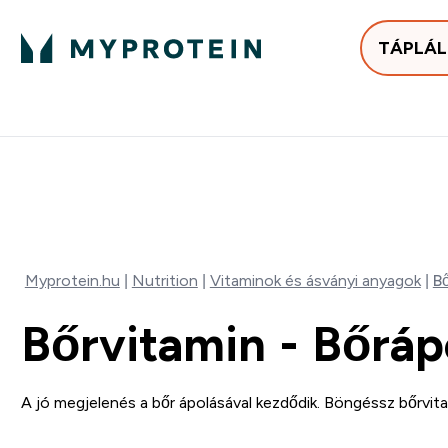
TÁPLÁ
Bestsellerek
Protein
Enter Bestse
E
⌄
⌄
25.000Ft felett ingyen h
Mydays Multibuy | Akár extr
Myprotein.hu
Nutrition
Vitaminok és ásványi anyagok
Bő
Bőrvitamin - Bőrápo
A jó megjelenés a bőr ápolásával kezdődik. Böngéssz bőrvit