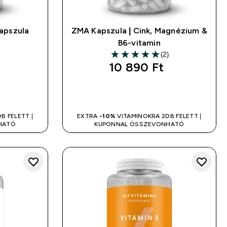
apszula
ZMA Kapszula | Cink, Magnézium &
B6-vitamin
(2)
5 out of 5 stars
10 890 Ft‎
LÁS
GYORS VÁSÁRLÁS
B FELETT |
EXTRA
-10%
VITAMINOKRA 2DB FELETT |
HATÓ
KUPONNAL ÖSSZEVONHATÓ