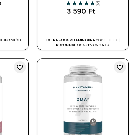
)
(5)
5 out of 5 stars
3 590 Ft‎
LÁS
GYORS VÁSÁRLÁS
 KUPONKÓD:
EXTRA
-10%
VITAMINOKRA 2DB FELETT |
KUPONNAL ÖSSZEVONHATÓ