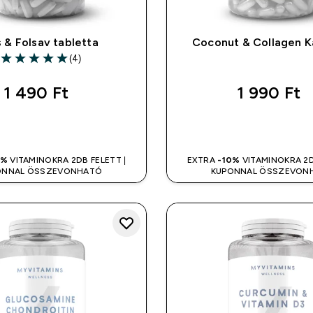
 & Folsav tabletta
Coconut & Collagen K
(4)
5 out of 5 stars
1 490 Ft‎
1 990 Ft‎
GYORS VÁSÁRLÁS
GYORS VÁSÁR
0%
VITAMINOKRA 2DB FELETT |
EXTRA
-10%
VITAMINOKRA 2D
ONNAL ÖSSZEVONHATÓ
KUPONNAL ÖSSZEVON