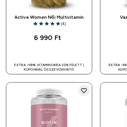
Active Women Női Multivitamin
Vas
(4)
5 out of 5 stars
6 990 Ft‎
GYORS VÁSÁRLÁS
EXTRA
-10%
VITAMINOKRA 2DB FELETT |
EXTRA
-1
KUPONNAL ÖSSZEVONHATÓ
KUP