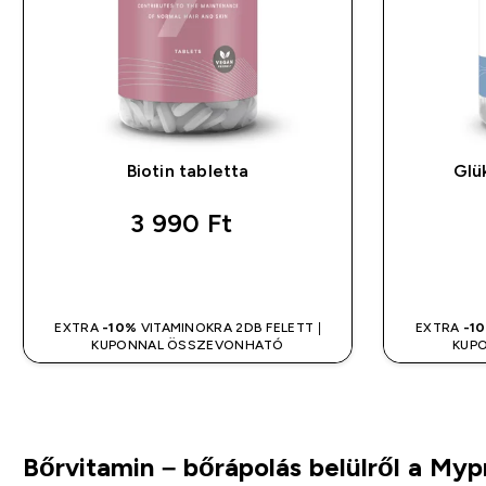
Biotin tabletta
Glü
3 990 Ft‎
GYORS VÁSÁRLÁS
EXTRA
-10%
VITAMINOKRA 2DB FELETT |
EXTRA
-1
KUPONNAL ÖSSZEVONHATÓ
KUP
Bőrvitamin – bőrápolás belülről a Myp