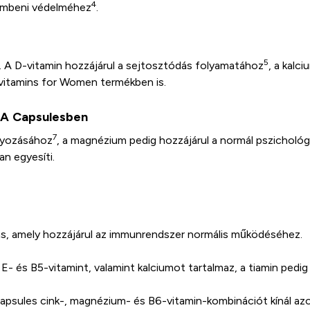
4
szembeni védelméhez
.
5
. A D-vitamin hozzájárul a sejtosztódás folyamatához
, a kalc
ivitamins for Women termékben is.
MA Capsulesben
7
ályozásához
, a magnézium pedig hozzájárul a normál pszicholó
n egyesíti.
ás, amely hozzájárul az immunrendszer normális működéséhez.
 és B5-vitamint, valamint kalciumot tartalmaz, a tiamin pedig
ules cink-, magnézium- és B6-vitamin-kombinációt kínál azokn