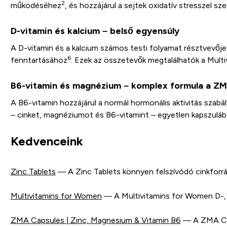
2
működéséhez
, és hozzájárul a sejtek oxidatív stresszel 
D-vitamin és kalcium – belső egyensúly
A D-vitamin és a kalcium számos testi folyamat résztvevője
6
fenntartásához
. Ezek az összetevők megtalálhatók a Mult
B6-vitamin és magnézium – komplex formula a Z
A B6-vitamin hozzájárul a normál hormonális aktivitás szab
– cinket, magnéziumot és B6-vitamint – egyetlen kapszulába
Kedvenceink
Zinc Tablets
— A Zinc Tablets könnyen felszívódó cinkforr
Multivitamins for Women
— A Multivitamins for Women D-, E-
ZMA Capsules | Zinc, Magnesium & Vitamin B6
— A ZMA Caps