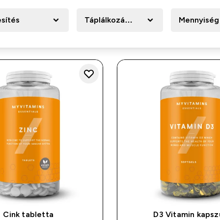
esítés
Táplálkozási forma
Mennyiség
Cink tabletta
D3 Vitamin kapsz