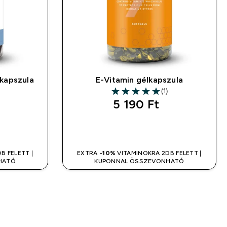
 kapszula
E-Vitamin gélkapszula
(1)
5 out of 5 stars
5 190 Ft‎
LÁS
GYORS VÁSÁRLÁS
B FELETT |
EXTRA
-10%
VITAMINOKRA 2DB FELETT |
HATÓ
KUPONNAL ÖSSZEVONHATÓ