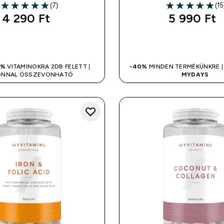
(7)
(15
5 out of 5 stars
5 out of 5 stars
4 290 Ft‎
5 990 Ft‎
GYORS VÁSÁRLÁS
GYORS VÁSÁR
0%
VITAMINOKRA 2DB FELETT |
-40%
MINDEN TERMÉKÜNKRE |
ONNAL ÖSSZEVONHATÓ
MYDAYS