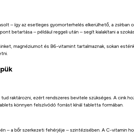
solt – így az esetleges gyomorterhelés elkerülhető, a zsírban o
nt betartása – például reggeli után – segít kialakítani a szokás
inket, magnéziumot és B6-vitamint tartalmaznak, sokan esténk
tni.
epük
tud raktározni, ezért rendszeres bevitele szükséges. A cink ho
ablets könnyen felszívódó forrást kínál tabletta formában.
én – a bőr szerkezeti fehérjéje – szintézisében. A C-vitamin ho