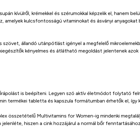
supán kívülről, krémekkel és szérumokkal képzelik el, hanem bel
maz, amelyek kulcsfontosságú vitaminokat és ásványi anyagokat 
s szövet, állandó utánpótlást igényel a megfelelő mikroelemek
kiegészítők kényelmes és átlátható megoldást jelentenek azok 
őrápolást is beépíteni. Legyen szó aktív életmódot folytató felnő
n termékei tabletta és kapszula formátumban érhetők el, így kö
lex összetételű Multivitamins for Women-ig mindenki megtalálja
 jelenléte, hiszen a cink hozzájárul a normál bőr fenntartásáho