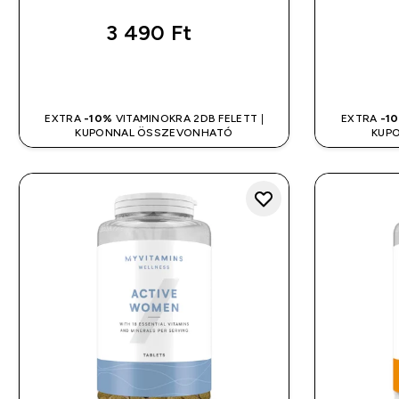
3 490 Ft‎
GYORS VÁSÁRLÁS
EXTRA
-10%
VITAMINOKRA 2DB FELETT |
EXTRA
-1
KUPONNAL ÖSSZEVONHATÓ
KUP