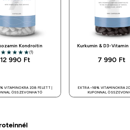
kozamin Kondroitin
Kurkumin & D3-Vitamin
(1)
5 out of 5 stars
12 990 Ft‎
7 990 Ft‎
GYORS VÁSÁRLÁS
GYORS VÁSÁR
0%
VITAMINOKRA 2DB FELETT |
EXTRA
-10%
VITAMINOKRA 2D
ONNAL ÖSSZEVONHATÓ
KUPONNAL ÖSSZEVON
roteinnél