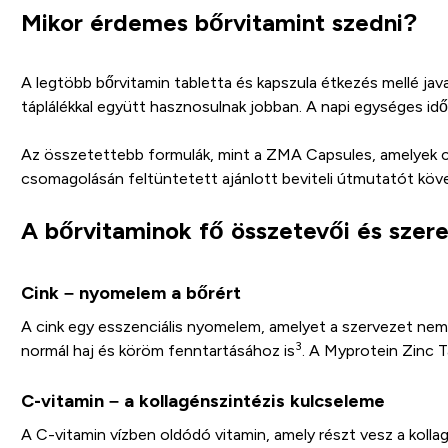
Mikor érdemes bőrvitamint szedni?
A legtöbb bőrvitamin tabletta és kapszula étkezés mellé java
táplálékkal együtt hasznosulnak jobban. A napi egységes időpo
Az összetettebb formulák, mint a ZMA Capsules, amelyek c
csomagolásán feltüntetett ajánlott beviteli útmutatót köve
A bőrvitaminok fő összetevői és szer
Cink – nyomelem a bőrért
A cink egy esszenciális nyomelem, amelyet a szervezet nem 
3
normál haj és köröm fenntartásához is
. A Myprotein Zinc T
C-vitamin – a kollagénszintézis kulcseleme
A C-vitamin vízben oldódó vitamin, amely részt vesz a kollag