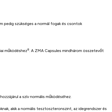
ium pedig szükséges a normál fogak és csontok
8
giai működéshez
. A ZMA Capsules mindhárom összetevőt
 hozzájárul a szív normális működéséhez.
ak, akik a normális tesztoszteronszint, az idegrendszer és