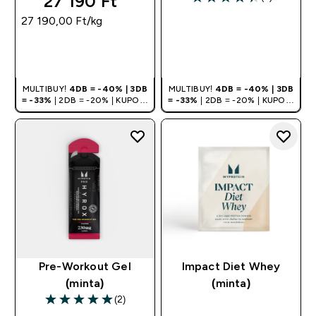
27 190 Ft‎
4.4 out of 5 stars
27 190,00 Ft‎/kg
GYORS
GYORS
VÁSÁRLÁS
VÁSÁRLÁS
MULTIBUY!
4DB = -40% | 3DB
MULTIBUY!
4DB = -40% | 3DB
= -33%
| 2DB = -20% | KUPON:
= -33%
| 2DB = -20% | KUPON:
DEALHU
DEALHU
Pre-Workout Gel
Impact Diet Whey
(minta)
(minta)
(2)
5 out of 5 stars