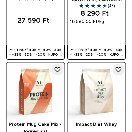
4.95 out of 5 stars
(43)
4.63 out of 5 stars
8 290 Ft‎
27 590 Ft‎
16 580,00 Ft‎/kg
GYORS
GYORS
VÁSÁRLÁS
VÁSÁRLÁS
MULTIBUY!
4DB = -40% | 3DB
MULTIBUY!
4DB = -40% | 3DB
= -33%
| 2DB = -20% | KUPON:
= -33%
| 2DB = -20% | KUPON:
DEALHU
DEALHU
Protein Mug Cake Mix -
Impact Diet Whey
Bögrés Süti