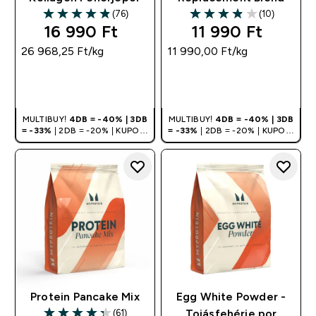
(76)
(10)
4.86 out of 5 stars
3.9 out of 5 stars
16 990 Ft‎
11 990 Ft‎
26 968,25 Ft‎/kg
11 990,00 Ft‎/kg
GYORS
GYORS
VÁSÁRLÁS
VÁSÁRLÁS
MULTIBUY!
4DB = -40% | 3DB
MULTIBUY!
4DB = -40% | 3DB
= -33%
| 2DB = -20% | KUPON:
= -33%
| 2DB = -20% | KUPON:
DEALHU
DEALHU
Protein Pancake Mix
Egg White Powder -
(61)
Tojásfehérje por