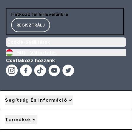
Iratkozz fel hírlevelünkre
REGISZTRÁLJ
Cookie-beállítások
HU |
Változtatás
Csatlakozz hozzánk
Segítség És Információ
Termékek