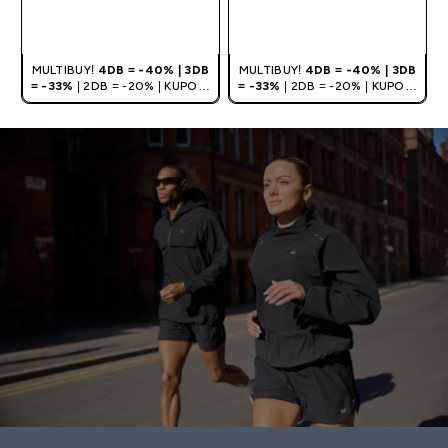
GYORS
GYORS
VÁSÁRLÁS
VÁSÁRLÁS
MULTIBUY!
4DB = -40% | 3DB
MULTIBUY!
4DB = -40% | 3DB
= -33%
| 2DB = -20% | KUPON:
= -33%
| 2DB = -20% | KUPON:
DEALHU
DEALHU