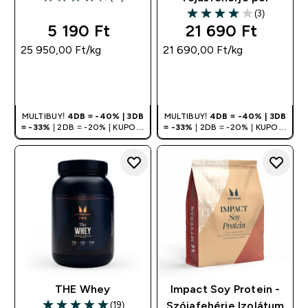
4.33 out of 5 stars
(3)
4 out of 5 stars
5 190 Ft‎
21 690 Ft‎
25 950,00 Ft‎/kg
21 690,00 Ft‎/kg
GYORS
GYORS
VÁSÁRLÁS
VÁSÁRLÁS
MULTIBUY!
4DB = -40% | 3DB
MULTIBUY!
4DB = -40% | 3DB
= -33%
| 2DB = -20% | KUPON:
= -33%
| 2DB = -20% | KUPON:
DEALHU
DEALHU
THE Whey
Impact Soy Protein -
(19)
Szójafehérje Izolátum