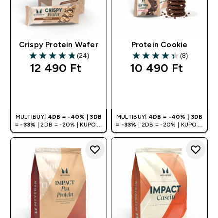
Crispy Protein Wafer
Protein Cookie
(24)
(8)
4.83 out of 5 stars
4.38 out of 5 stars
12 490 Ft‎
10 490 Ft‎
GYORS
GYORS
VÁSÁRLÁS
VÁSÁRLÁS
MULTIBUY!
4DB = -40% | 3DB
MULTIBUY!
4DB = -40% | 3DB
= -33%
| 2DB = -20% | KUPON:
= -33%
| 2DB = -20% | KUPON:
DEALHU
DEALHU