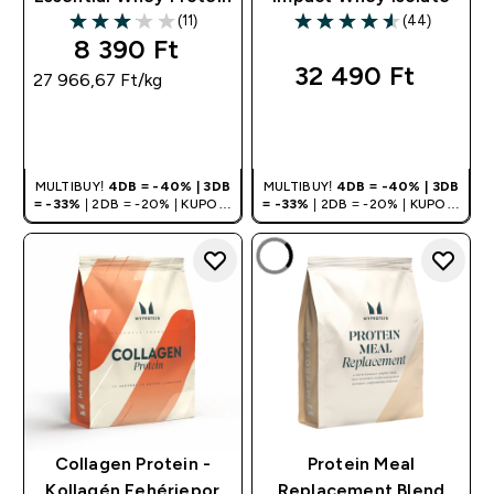
(11)
(44)
3.09 out of 5 stars
4.55 out of 5 stars
8 390 Ft‎
32 490 Ft‎
27 966,67 Ft‎/kg
GYORS
GYORS
VÁSÁRLÁS
VÁSÁRLÁS
MULTIBUY!
4DB = -40% | 3DB
MULTIBUY!
4DB = -40% | 3DB
= -33%
| 2DB = -20% | KUPON:
= -33%
| 2DB = -20% | KUPON:
DEALHU
DEALHU
Collagen Protein -
Protein Meal
Kollagén Fehérjepor
Replacement Blend