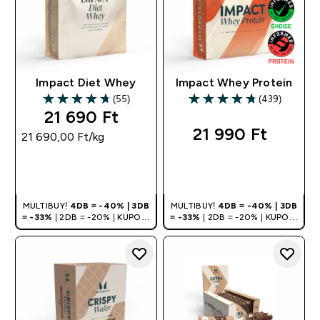
Impact Diet Whey
Impact Whey Protein
(55)
(439)
4.69 out of 5 stars
4.74 out of 5 stars
21 690 Ft‎
21 990 Ft‎
21 690,00 Ft‎/kg
GYORS
GYORS
VÁSÁRLÁS
VÁSÁRLÁS
MULTIBUY!
4DB = -40% | 3DB
MULTIBUY!
4DB = -40% | 3DB
= -33%
| 2DB = -20% | KUPON:
= -33%
| 2DB = -20% | KUPON:
DEALHU
DEALHU