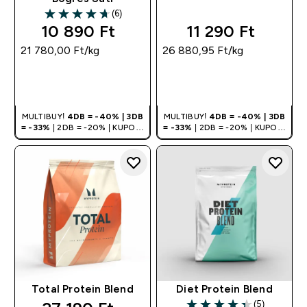
(6)
4.67 out of 5 stars
10 890 Ft‎
11 290 Ft‎
21 780,00 Ft‎/kg
26 880,95 Ft‎/kg
GYORS
GYORS
VÁSÁRLÁS
VÁSÁRLÁS
MULTIBUY!
4DB = -40% | 3DB
MULTIBUY!
4DB = -40% | 3DB
= -33%
| 2DB = -20% | KUPON:
= -33%
| 2DB = -20% | KUPON:
DEALHU
DEALHU
Total Protein Blend
Diet Protein Blend
(5)