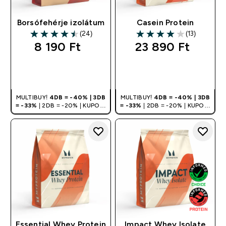
Borsófehérje izolátum
Casein Protein
(24)
(13)
4.5 out of 5 stars
4 out of 5 stars
8 190 Ft‎
23 890 Ft‎
GYORS
GYORS
VÁSÁRLÁS
VÁSÁRLÁS
MULTIBUY!
4DB = -40% | 3DB
MULTIBUY!
4DB = -40% | 3DB
= -33%
| 2DB = -20% | KUPON:
= -33%
| 2DB = -20% | KUPON:
DEALHU
DEALHU
Essential Whey Protein
Impact Whey Isolate