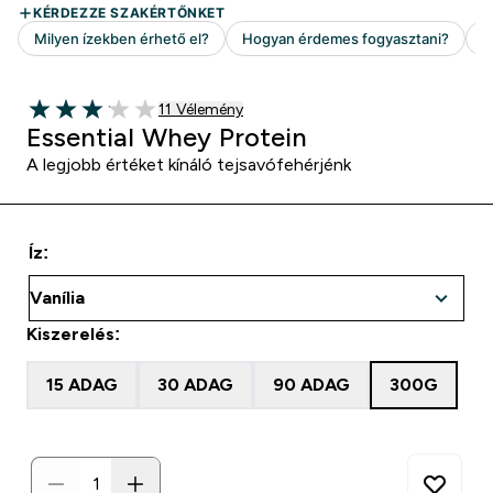
11 customer reviews
11 Vélemény
3.09 out of 5 stars
Essential Whey Protein
A legjobb értéket kínáló tejsavófehérjénk
Íz:
Kiszerelés:
15 ADAG
30 ADAG
90 ADAG
300G