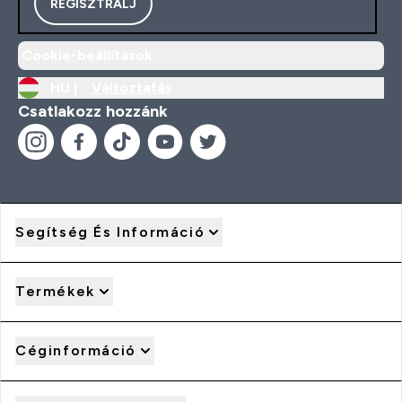
REGISZTRÁLJ
Cookie-beállítások
HU |
Változtatás
Csatlakozz hozzánk
Segítség És Információ
Termékek
Céginformáció