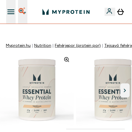
iOS és Android app
Myprotein.hu
Nutrition
Fehérjepor (protein por)
Tejsavó fehérj