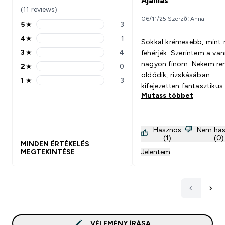
Ajánlás
(11 reviews)
06/11/25 Szerző: Anna
5
★
3
5 stars rating 3 reviews
4
★
1
Sokkal krémesebb, mint
4 stars rating 1 reviews
3
★
4
fehérjék. Szerintem a vaní
3 stars rating 4 reviews
nagyon finom. Nekem re
2
★
0
2 stars rating 0 reviews
oldódik, rizskásában
1
★
3
1 stars rating 3 reviews
kifejezetten fantasztikus.
Mutass többet
Hasznos
Nem has
(1)
(0)
MINDEN ÉRTÉKELÉS
MEGTEKINTÉSE
Jelentem
VÉLEMÉNY ÍRÁSA