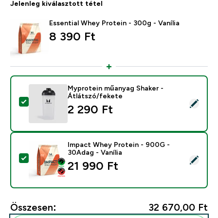
Jelenleg kiválasztott tétel
Essential Whey Protein - 300g - Vanília
8 390 Ft‎
Myprotein műanyag Shaker -
Átlátszó/fekete
Termék kiválasztása - Myprotein műanyag Shaker - Átl
2 290 Ft‎
Impact Whey Protein - 900G -
30Adag - Vanília
Termék kiválasztása - Impact Whey Protein - 900G - 3
21 990 Ft‎
Összesen:
32 670,00 Ft‎