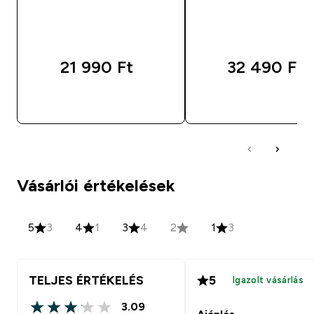
21 990 Ft‎
32 490 Ft‎
GYORS VÁSÁRLÁS
GYORS VÁSÁRL
Vásárlói értékelések
5
3
4
1
3
4
2
1
3
TELJES ÉRTÉKELÉS
5
Igazolt vásárlás
3.09
3.09 out of 5 stars