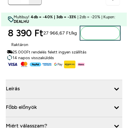
Multibuy!
4db = -40% | 3db = -33%
| 2db = -20% | Kupon:
DEALHU
8 390 Ft‎
27 966,67 Ft‎/kg
Kosárba
Raktáron
25.000Ft rendelés felett ingyen szállítás
14 napos visszaküldés
Leírás
Főbb előnyök
Miért válasszam?