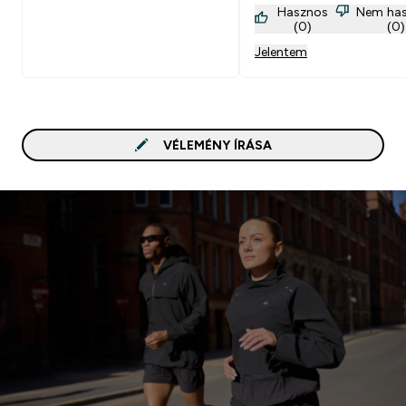
Hasznos
Nem ha
választás a hetköznapok
(0)
(0)
Jelentem
VÉLEMÉNY ÍRÁSA