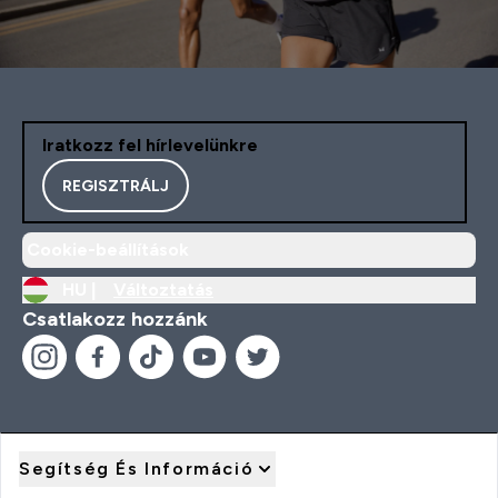
Iratkozz fel hírlevelünkre
REGISZTRÁLJ
Cookie-beállítások
HU |
Változtatás
Csatlakozz hozzánk
Segítség És Információ