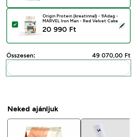
Origin Protein (kreatinnal) - 9Adag -
MARVEL Iron Man - Red Velvet Cake
Termék kiválasztása - Origin Protein (kreatinnal) - 9
20 990 Ft‎
Összesen:
49 070,00 Ft‎
Add ezeket a rutinodhoz
Neked ajánljuk