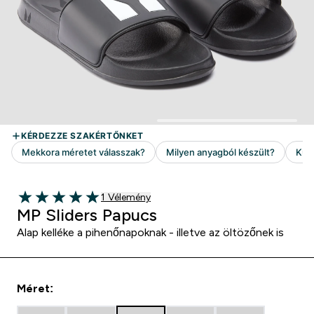
1 customer reviews
1 Vélemény
5 out of 5 stars
MP Sliders Papucs
Alap kelléke a pihenőnapoknak - illetve az öltözőnek is
Méret: