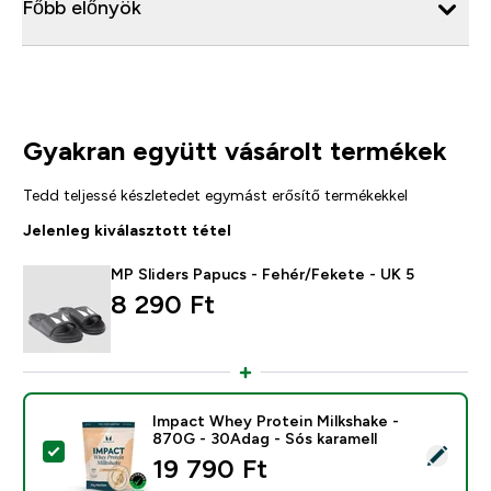
Főbb előnyök
Gyakran együtt vásárolt termékek
Tedd teljessé készletedet egymást erősítő termékekkel
Jelenleg kiválasztott tétel
MP Sliders Papucs - Fehér/Fekete - UK 5
8 290 Ft‎
Impact Whey Protein Milkshake -
870G - 30Adag - Sós karamell
Termék kiválasztása - Impact Whey Protein Milkshake 
19 790 Ft‎