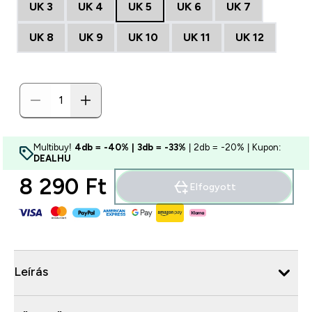
UK 3
UK 4
UK 5
UK 6
UK 7
UK 8
UK 9
UK 10
UK 11
UK 12
Multibuy!
4db = -40% | 3db = -33%
| 2db = -20% | Kupon:
DEALHU
8 290 Ft‎
Elfogyott
Leírás