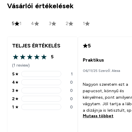
Vásárlói értékelések
5
1
4
3
2
1
TELJES ÉRTÉKELÉS
5
5
5 out of 5 stars
Praktikus
(1 review)
06/11/25 Szerző: Alexa
5
★
1
5 stars rating 1 reviews
4
★
0
Nagyon szeretem ezt a
4 stars rating 0 reviews
3
★
0
papucsot, könnyű és
3 stars rating 0 reviews
kényelmes, pont amilyen
2
★
0
2 stars rating 0 reviews
vágytam. Jól tartja a láb
1
★
0
1 stars rating 0 reviews
a dizájnja is letisztult, s
Mutass többet
Edzés után vagy akár a
városban is simán hord
mindig praktikus és rem