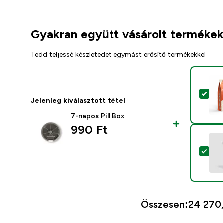
Gyakran együtt vásárolt terméke
Tedd teljessé készletedet egymást erősítő termékekkel
Ter
Jelenleg kiválasztott tétel
7-napos Pill Box
990 Ft‎
Ter
Összesen:
24 270,