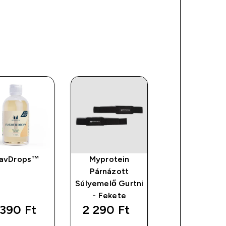
lavDrops™
Myprotein
Esszenciáli
Párnázott
Omega 3
Súlyemelő Gurtni
Kapszula
- Fekete
390 Ft‎
2 290 Ft‎
5 390 Ft‎