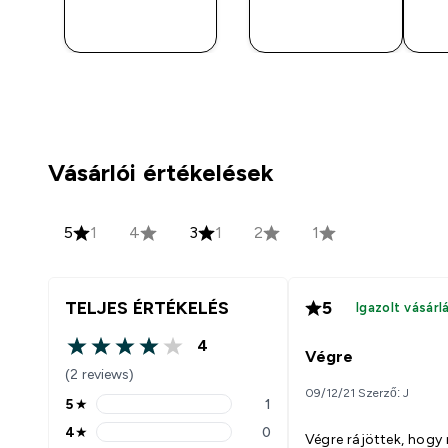
GYORS
GYORS
S
VÁSÁRLÁS
VÁSÁRLÁS
Vásárlói értékelések
5
1
4
3
1
2
1
TELJES ÉRTÉKELÉS
5
Igazolt vásárl
4
4 out of 5 stars
Végre
(2 reviews)
09/12/21 Szerző: J
5
★
1
5 stars rating 1 reviews
4
★
0
Végre rájöttek, hogy
4 stars rating 0 reviews