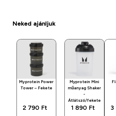
Neked ajánljuk
y
Myprotein Power
Myprotein Mini
F
Tower – Fekete
műanyag Shaker
-
Átlátszó/fekete
‎
2 790 Ft‎
1 890 Ft‎
3 