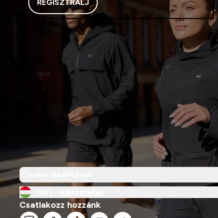
REGISZTRÁLJ
Cookie-beállítások
HU |
Változtatás
Csatlakozz hozzánk