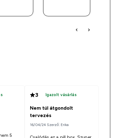
GYORS
GYORS
GYORS
VÁSÁRLÁS
VÁSÁRLÁS
VÁSÁRLÁ
3
ás
Igazolt vásárlás
Nem túl átgondolt
tervezés
16/04/24 Szerző: Erika
 nem 5
Csalódás ez a pill box. Szuper,