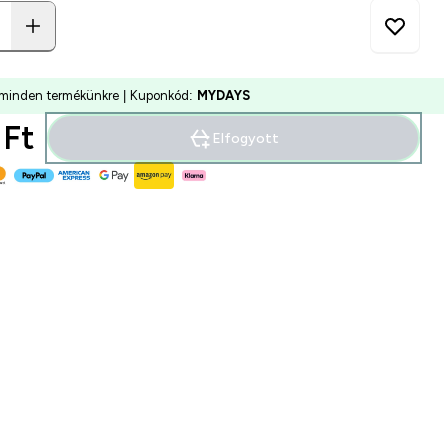
minden termékünkre | Kuponkód:
MYDAYS
Ft‎
Elfogyott