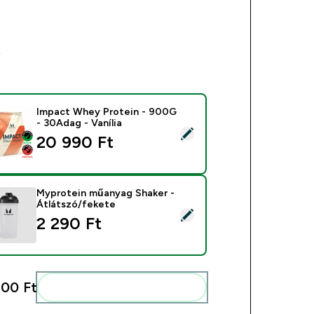
k
Impact Whey Protein - 900G
- 30Adag - Vanília
mék kiválasztása - Impact Whey Protein - 900G - 30Adag - Vaní
20 990 Ft‎
Myprotein műanyag Shaker -
Átlátszó/fekete
mék kiválasztása - Myprotein műanyag Shaker - Átlátszó/feket
2 290 Ft‎
00 Ft‎
Add ezeket a rutinodhoz