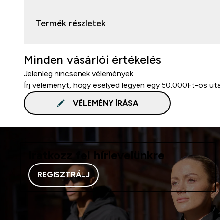
Termék részletek
Minden vásárlói értékelés
Jelenleg nincsenek vélemények.
Írj véleményt, hogy esélyed legyen egy 50.000Ft-os ut
VÉLEMÉNY ÍRÁSA
Iratkozz fel hírlevelünkre
REGISZTRÁLJ