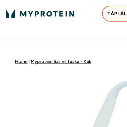
TÁPLÁ
Bestsellerek
Protein
Enter Bestse
E
⌄
⌄
25.000Ft felett ingyen h
Home
Myprotein Barrel Táska - Kék