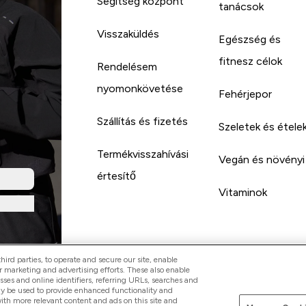
Segítség központ
tanácsok
Visszaküldés
Egészség és
fitnesz célok
Rendelésem
nyomonkövetése
Fehérjepor
Szállítás és fizetés
Szeletek és étele
Termékvisszahívási
Vegán és növényi
értesítő
Vitaminok
ird parties, to operate and secure our site, enable
r marketing and advertising efforts. These also enable
esses and online identifiers, referring URLs, searches and
ay be used to provide enhanced functionality and
th more relevant content and ads on this site and