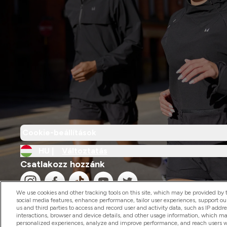
Cookie-beállítások
HU |
Változtatás
Csatlakozz hozzánk
We use cookies and other tracking tools on this site, which may be provided by th
social media features, enhance performance, tailor user experiences, support ou
us and third parties to access and record user and activity data, such as IP addr
interactions, browser and device details, and other usage information, which m
personalized experiences, analyze and improve performance, and reach users wi