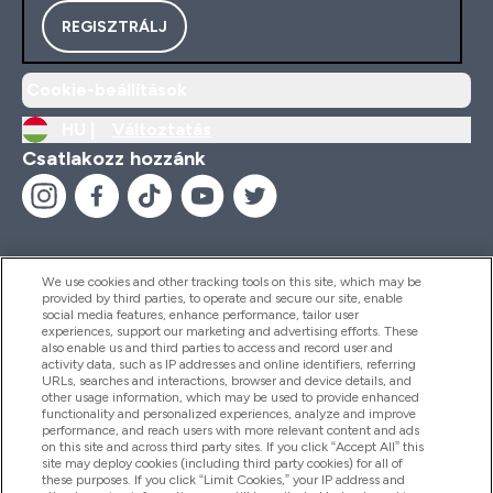
REGISZTRÁLJ
Cookie-beállítások
HU |
Változtatás
Csatlakozz hozzánk
We use cookies and other tracking tools on this site, which may be
provided by third parties, to operate and secure our site, enable
Segítség És Információ
social media features, enhance performance, tailor user
experiences, support our marketing and advertising efforts. These
also enable us and third parties to access and record user and
activity data, such as IP addresses and online identifiers, referring
Termékek
URLs, searches and interactions, browser and device details, and
other usage information, which may be used to provide enhanced
functionality and personalized experiences, analyze and improve
performance, and reach users with more relevant content and ads
on this site and across third party sites. If you click “Accept All” this
Céginformáció
site may deploy cookies (including third party cookies) for all of
these purposes. If you click “Limit Cookies,” your IP address and