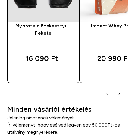
Myprotein Boxkesztyű -
Impact Whey Prot
Fekete
16 090 Ft‎
20 990 Ft‎
GYORS VÁSÁRLÁS
GYORS VÁSÁRL
Minden vásárlói értékelés
Jelenleg nincsenek vélemények.
Írj véleményt, hogy esélyed legyen egy 50.000Ft-os
utalvány megnyerésére.