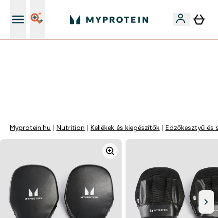
Páratlan minőség
Mydays Multibuy | Akár extra 5-10% OFF ruhákra vagy
vitaminokra | MÁR CSAK
0 0
:
1 2
:
4 1
:
3 0
Nap
Óra
Perc
Mp
Myprotein.hu
Nutrition
Kellékek és kiegészítők
Edzőkesztyű és s