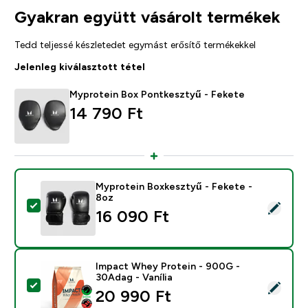
Gyakran együtt vásárolt termékek
Tedd teljessé készletedet egymást erősítő termékekkel
Jelenleg kiválasztott tétel
Myprotein Box Pontkesztyű - Fekete
14 790 Ft‎
Myprotein Boxkesztyű - Fekete -
8oz
Termék kiválasztása - Myprotein Boxkesztyű - Fekete 
16 090 Ft‎
Impact Whey Protein - 900G -
30Adag - Vanília
Termék kiválasztása - Impact Whey Protein - 900G - 3
20 990 Ft‎