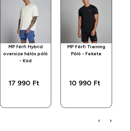
MP férfi Hybrid
MP Férfi Training
oversize hálós póló
Póló - Fekete
ov
- Köd
17 990 Ft‎
10 990 Ft‎
GYORS
GYORS
VÁSÁRLÁS
VÁSÁRLÁS