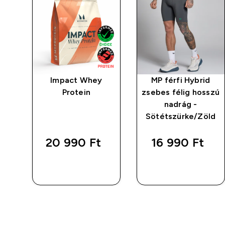
ty
Impact Whey
MP férfi Hybrid
t
Protein
zsebes félig hosszú
nadrág -
Sötétszürke/Zöld
20 990 Ft‎
16 990 Ft‎
GYORS
GYORS
VÁSÁRLÁS
VÁSÁRLÁS