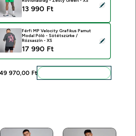
Rövidnadrág - Zesty Green - XS
ermék kiválasztása - Férfi MP Training 5" Szőtt Rövidnadrág - 
13 990 Ft‎
Férfi MP Velocity Grafikus Pamut
Modal Póló - Sötétszürke /
ermék kiválasztása - Férfi MP Velocity Grafikus Pamut Modal P
Rózsaszín - XS
17 990 Ft‎
49 970,00 Ft‎
Add ezeket a rutinodhoz