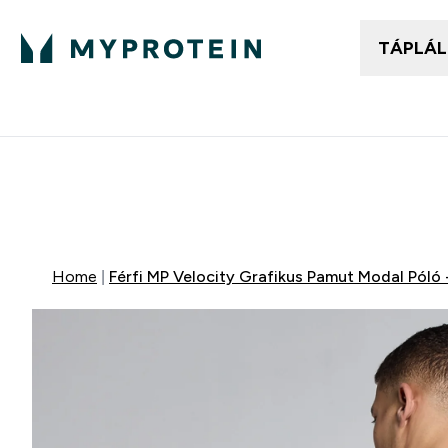
TÁPLÁ
Női ruházat
Fé
Enter
⌄
25.000Ft felett ingyen h
Mydays Multibuy | Akár extr
Home
Férfi MP Velocity Grafikus Pamut Modal Póló 