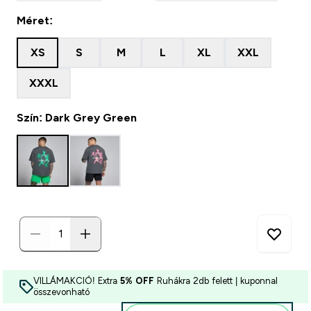
Méret:
XS
S
M
L
XL
XXL
XXXL
Szín: Dark Grey Green
VILLÁMAKCIÓ! Extra
5% OFF
Ruhákra 2db felett | kuponnal
összevonható