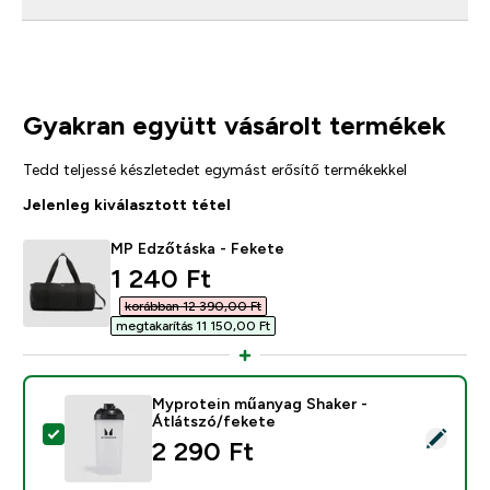
Gyakran együtt vásárolt termékek
Tedd teljessé készletedet egymást erősítő termékekkel
Jelenleg kiválasztott tétel
MP Edzőtáska - Fekete
discounted price
1 240 Ft‎
korábban 12 390,00 Ft‎
megtakarítás 11 150,00 Ft‎
Myprotein műanyag Shaker -
Átlátszó/fekete
Termék kiválasztása - Myprotein műanyag Shaker - Átl
2 290 Ft‎