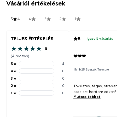
Vásárlói értékelések
5
4
4
3
2
1
TELJES ÉRTÉKELÉS
5
Igazolt vásárlás
5
5 out of 5 stars
❤️❤️❤️
(4 reviews)
5
★
4
5 stars rating 4 reviews
11/11/25 Szerző: Treasure
4
★
0
4 stars rating 0 reviews
3
★
0
3 stars rating 0 reviews
2
★
0
Tökéletes, tágas, strapab
2 stars rating 0 reviews
csak ezt hordom edzeni!
1
★
0
1 stars rating 0 reviews
Mutass többet