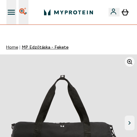
Páratlan minőség
Home
MP Edzőtáska - Fekete