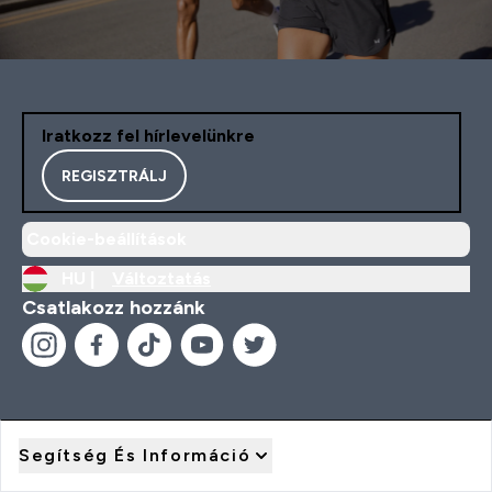
Iratkozz fel hírlevelünkre
REGISZTRÁLJ
Cookie-beállítások
HU |
Változtatás
Csatlakozz hozzánk
Segítség És Információ