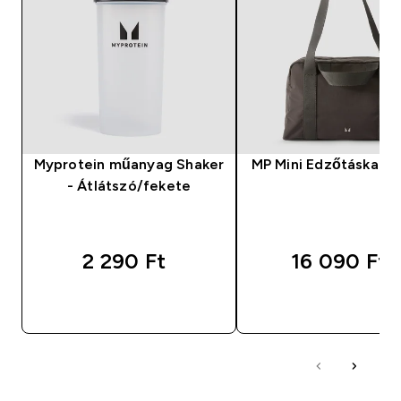
Myprotein műanyag Shaker
MP Mini Edzőtáska – 
- Átlátszó/fekete
2 290 Ft‎
16 090 Ft‎
GYORS VÁSÁRLÁS
GYORS VÁSÁRL