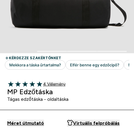
4 customer reviews
4 Vélemény
5 out of 5 stars
MP Edzőtáska
Tágas edzőtáska - oldaltáska
Méret útmutató
Virtuális felpróbálás