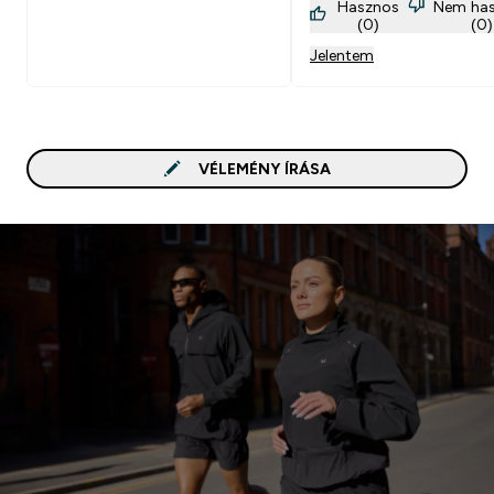
Hasznos
Nem ha
(0)
(0)
Jelentem
VÉLEMÉNY ÍRÁSA