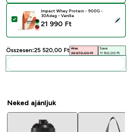
Impact Whey Protein - 900G -
30Adag - Vanília
Termék kiválasztása - Impact Whey Protein - 900G - 3
21 990 Ft‎
Was
Save
Összesen:
25 520,00 Ft‎
36 670,00 Ft‎
11 150,00 Ft‎
Add ezeket a rutinodhoz
Neked ajánljuk