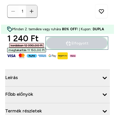
Minden 2. termékre vagy ruhára
80% OFF
! | Kupon:
DUPLA
discounted price
1 240 Ft‎
Elfogyott
korábban 12 390,00 Ft‎
megtakarítás 11 150,00 Ft‎
Leírás
Főbb előnyök
Termék részletek