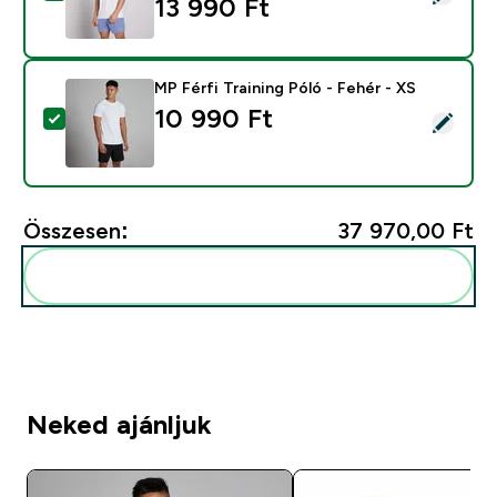
13 990 Ft‎
MP Férfi Training Póló - Fehér - XS
10 990 Ft‎
Termék kiválasztása - MP Férfi Training Póló - Fehér - 
Összesen:
37 970,00 Ft‎
Add ezeket a rutinodhoz
Neked ajánljuk