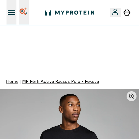
Páratlan minőség
Mydays Multibuy | Akár extra 5-10% OFF ruhákra vagy
vitaminokra | MÁR CSAK
0 1
:
0 2
:
0 6
:
4 5
Nap
Óra
Perc
Mp
Home
MP Férfi Active Rácsos Póló - Fekete