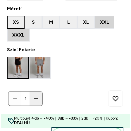
Méret:
XS
S
M
L
XL
XXL
XXXL
Szín: Fekete
Multibuy!
4db = -40% | 3db = -33%
| 2db = -20% | Kupon:
DEALHU