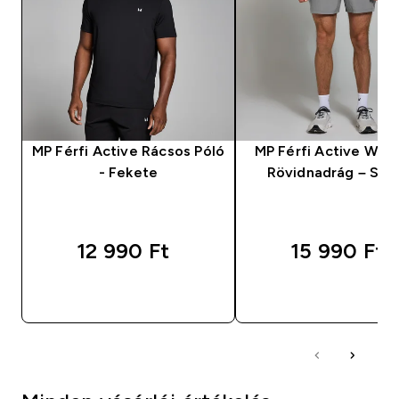
MP Férfi Active Rácsos Póló
MP Férfi Active Wov
- Fekete
Rövidnadrág – Szü
12 990 Ft‎
15 990 Ft‎
GYORS VÁSÁRLÁS
GYORS VÁSÁRL