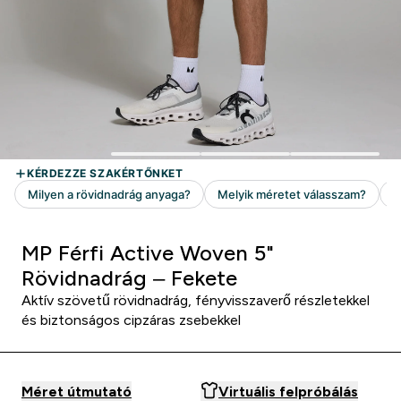
MP Férfi Active Woven 5"
Rövidnadrág – Fekete
Aktív szövetű rövidnadrág, fényvisszaverő részletekkel
és biztonságos cipzáras zsebekkel
Méret útmutató
Virtuális felpróbálás