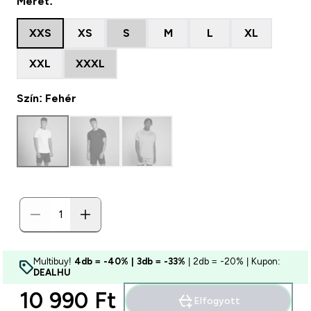
Méret:
XXS
XS
S
M
L
XL
XXL
XXXL
Szín: Fehér
Multibuy!
4db = -40% | 3db = -33%
| 2db = -20% | Kupon:
DEALHU
10 990 Ft‎
Elfogyott