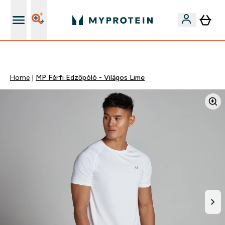
Páratlan minőség
Home
MP Férfi Edzőpóló - Világos Lime