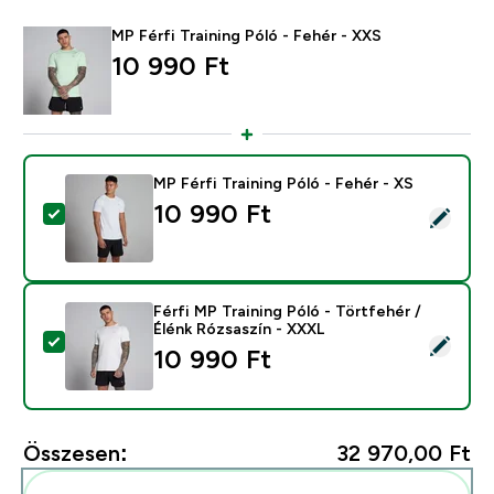
MP Férfi Training Póló - Fehér - XXS
10 990 Ft‎
MP Férfi Training Póló - Fehér - XS
10 990 Ft‎
Termék kiválasztása - MP Férfi Training Póló - Fehér - 
Férfi MP Training Póló - Törtfehér /
Élénk Rózsaszín - XXXL
Termék kiválasztása - Férfi MP Training Póló - Törtfeh
10 990 Ft‎
Összesen:
32 970,00 Ft‎