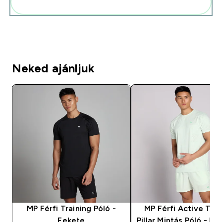
Add ezeket a rutinodhoz
Neked ajánljuk
MP Férfi Training Póló -
MP Férfi Active Trai
Fekete
Pillar Mintás Póló - Pi