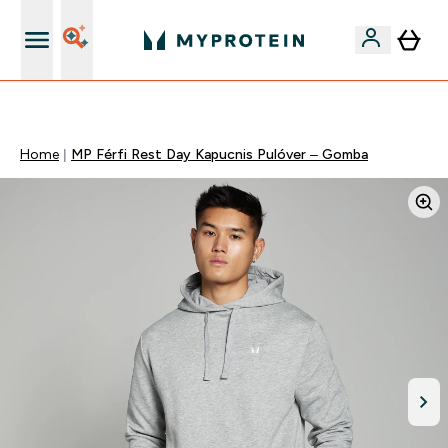
Páratlan minőség
Home
MP Férfi Rest Day Kapucnis Pulóver – Gomba