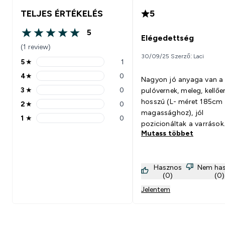
TELJES ÉRTÉKELÉS
5
5
5 out of 5 stars
Elégedettség
(1 review)
30/09/25 Szerző: Laci
5
★
1
5 stars rating 1 reviews
4
★
0
Nagyon jó anyaga van a
4 stars rating 0 reviews
3
★
0
pulóvernek, meleg, kellőe
3 stars rating 0 reviews
hosszú (L- méret 185cm
2
★
0
2 stars rating 0 reviews
magassághoz), jól
1
★
0
1 stars rating 0 reviews
pozicionáltak a varrások
Mutass többet
Úgyhogy maximálisan
elégedett vagyok a termé
be fogom szerezni továb
Hasznos
Nem ha
színekben is, ebbben biz
(0)
(0)
vagyok
Jelentem