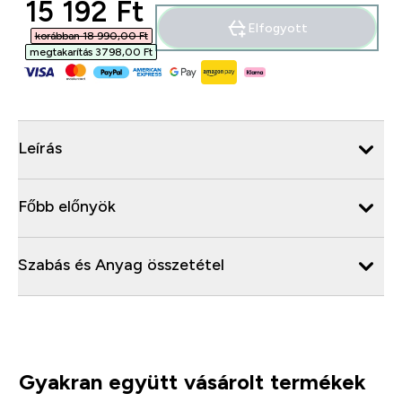
discounted price
15 192 Ft‎
Elfogyott
korábban 18 990,00 Ft‎
megtakarítás 3798,00 Ft‎
Leírás
Főbb előnyök
Szabás és Anyag összetétel
Gyakran együtt vásárolt termékek