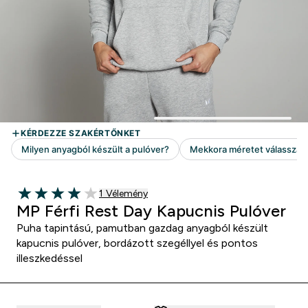
1 customer reviews
1 Vélemény
4 out of 5 stars
MP Férfi Rest Day Kapucnis Pulóver
Puha tapintású, pamutban gazdag anyagból készült
kapucnis pulóver, bordázott szegéllyel és pontos
illeszkedéssel