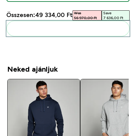
Was
Save
Összesen:
49 334,00 Ft‎
56 970,00 Ft‎
7 636,00 Ft‎
Add ezeket a rutinodhoz
Neked ajánljuk