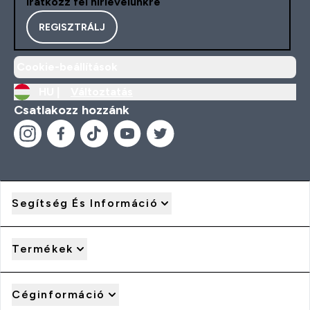
Iratkozz fel hírlevelünkre
REGISZTRÁLJ
Cookie-beállítások
HU |
Változtatás
Csatlakozz hozzánk
Segítség És Információ
Termékek
Céginformáció