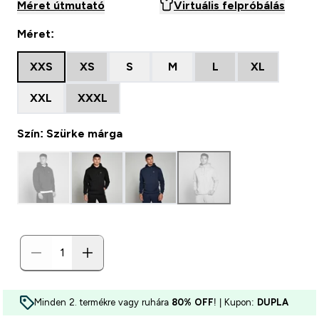
Méret útmutató
Virtuális felpróbálás
Méret:
XXS
XS
S
M
L
XL
XXL
XXXL
Szín: Szürke márga
Minden 2. termékre vagy ruhára
80% OFF
! | Kupon:
DUPLA