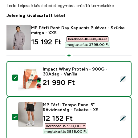
Tedd teljessé készletedet egymást erősítő termékekkel
Jelenleg kiválasztott tétel
MP Férfi Rest Day Kapucnis Pulóver - Szürke
márga - XXS
korábban 18 990,00 Ft‎
discounted price
15 192 Ft‎
megtakarítás 3798,00 Ft‎
Impact Whey Protein - 900G -
30Adag - Vanília
Termék kiválasztása - Impact Whey Protein - 900G - 3
21 990 Ft‎
MP Férfi Tempo Panel 5"
Rövidnadrág - Fekete - XS
discounted price
12 152 Ft‎
Termék kiválasztása - MP Férfi Tempo Panel 5" Rövidna
korábban 15 990,00 Ft‎
megtakarítás 3838,00 Ft‎