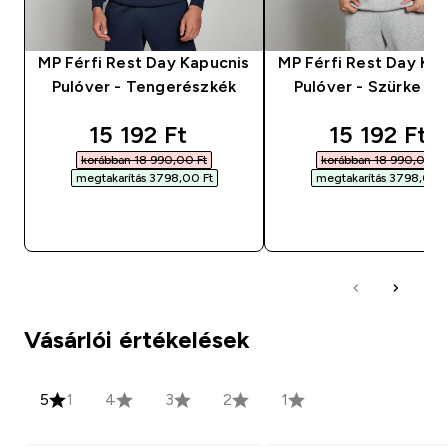
MP Férfi Rest Day Kapucnis
MP Férfi Rest Day Ka
Pulóver - Tengerészkék
Pulóver - Szürke m
discounted price
discounted
15 192 Ft‎
15 192 Ft‎
korábban 18 990,00 Ft‎
korábban 18 990,00 Ft‎
megtakarítás 3798,00 Ft‎
megtakarítás 3798,00 Ft
GYORS VÁSÁRLÁS
GYORS VÁSÁRL
Vásárlói értékelések
5
1
4
3
2
1