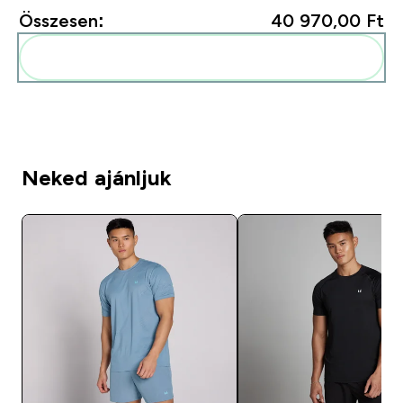
Összesen:
40 970,00 Ft‎
Add ezeket a rutinodhoz
Neked ajánljuk