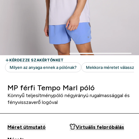
MP férfi Tempo Marl póló
Könnyű teljesítménypóló négyirányú rugalmassággal és
fényvisszaverő logóval
Méret útmutató
Virtuális felpróbálás