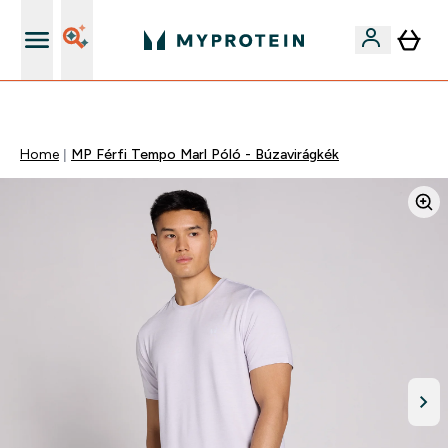
Páratlan minőség
Home
MP Férfi Tempo Marl Póló - Búzavirágkék