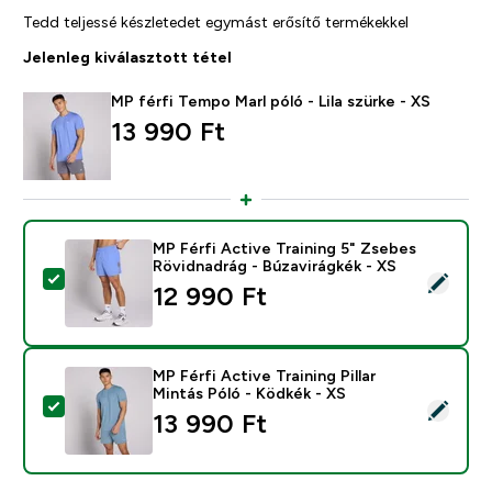
Tedd teljessé készletedet egymást erősítő termékekkel
Jelenleg kiválasztott tétel
MP férfi Tempo Marl póló - Lila szürke - XS
13 990 Ft‎
MP Férfi Active Training 5" Zsebes
Rövidnadrág - Búzavirágkék - XS
Termék kiválasztása - MP Férfi Active Training 5" Zseb
12 990 Ft‎
MP Férfi Active Training Pillar
Mintás Póló - Ködkék - XS
Termék kiválasztása - MP Férfi Active Training Pillar M
13 990 Ft‎