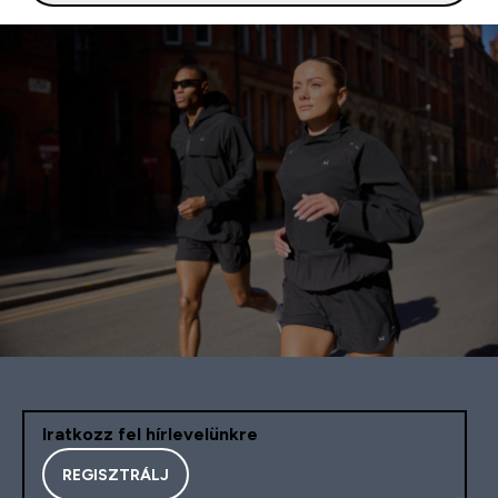
Iratkozz fel hírlevelünkre
REGISZTRÁLJ