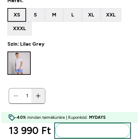
Méret:
XS
S
M
L
XL
XXL
XXXL
Szín: Lilac Grey
-40%
minden termékünkre | Kuponkód:
MYDAYS
13 990 Ft‎
Kosárba