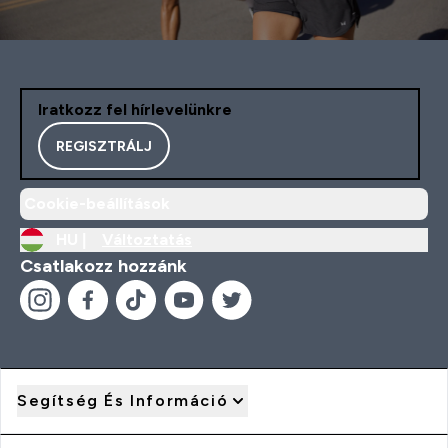
Iratkozz fel hírlevelünkre
REGISZTRÁLJ
Cookie-beállítások
HU |
Változtatás
Csatlakozz hozzánk
Segítség És Információ