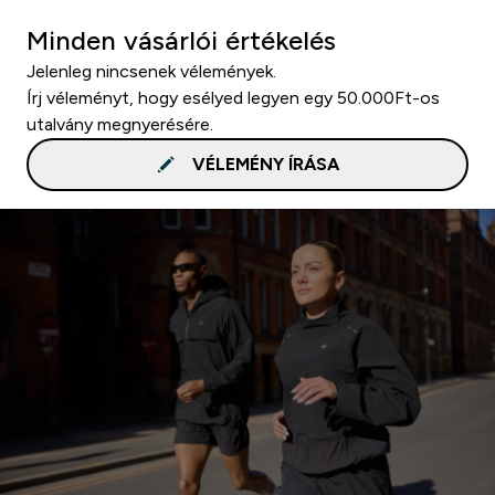
Minden vásárlói értékelés
Jelenleg nincsenek vélemények.
Írj véleményt, hogy esélyed legyen egy 50.000Ft-os
utalvány megnyerésére.
VÉLEMÉNY ÍRÁSA