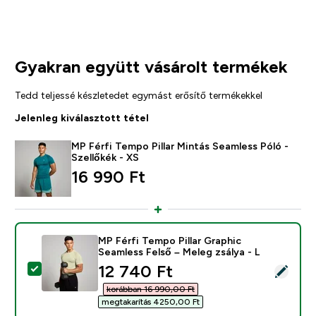
Gyakran együtt vásárolt termékek
Tedd teljessé készletedet egymást erősítő termékekkel
Jelenleg kiválasztott tétel
MP Férfi Tempo Pillar Mintás Seamless Póló -
Szellőkék - XS
16 990 Ft‎
MP Férfi Tempo Pillar Graphic
Seamless Felső – Meleg zsálya - L
discounted price
12 740 Ft‎
Termék kiválasztása - MP Férfi Tempo Pillar Graphic Se
korábban 16 990,00 Ft‎
megtakarítás 4250,00 Ft‎