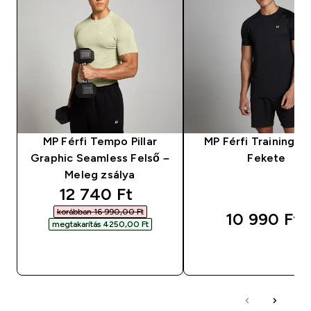
MP Férfi Tempo Pillar
MP Férfi Training Pó
Graphic Seamless Felső –
Fekete
Meleg zsálya
discounted price
12 740 Ft‎
korábban 16 990,00 Ft‎
10 990 Ft‎
megtakarítás 4250,00 Ft‎
GYORS VÁSÁRLÁS
GYORS VÁSÁRL