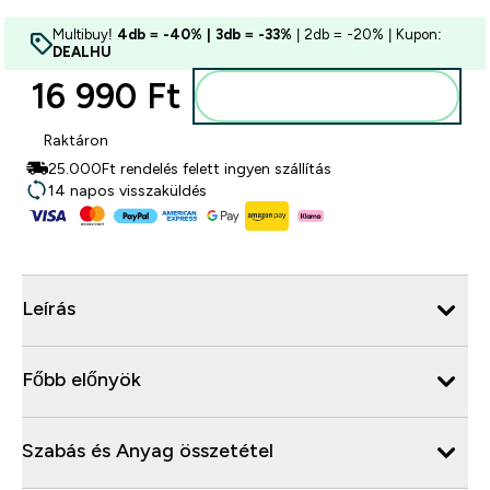
Multibuy!
4db = -40% | 3db = -33%
| 2db = -20% | Kupon:
DEALHU
16 990 Ft‎
Kosárba
Raktáron
25.000Ft rendelés felett ingyen szállítás
14 napos visszaküldés
Leírás
Főbb előnyök
Szabás és Anyag összetétel