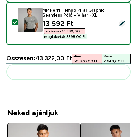
MP Férfi Tempo Pillar Graphic
Seamless Póló – Vihar - XL
discounted price
13 592 Ft‎
Termék kiválasztása - MP Férfi Tempo Pillar Graphic Se
korábban 16 990,00 Ft‎
megtakarítás 3398,00 Ft‎
Was
Save
Összesen:
43 322,00 Ft‎
50 970,00 Ft‎
7 648,00 Ft‎
Add ezeket a rutinodhoz
Neked ajánljuk