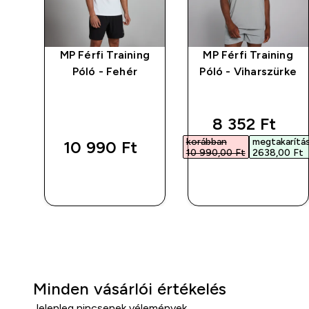
ng
MP Férfi Training
MP Férfi Training
Póló - Fehér
Póló - Viharszürke
d price
discounted p
8 352 Ft‎
rítás
korábban
megtakarítá
10 990 Ft‎
 Ft‎
10 990,00 Ft‎
2638,00 Ft‎
GYORS
GYORS
VÁSÁRLÁS
VÁSÁRLÁS
Minden vásárlói értékelés
Jelenleg nincsenek vélemények.