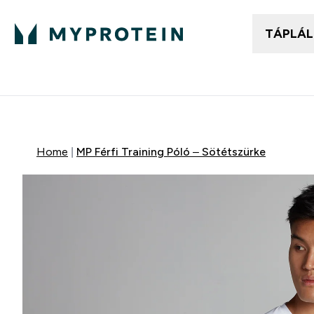
TÁPLÁ
Női ruházat
Fé
Enter
⌄
25.000Ft felett ingyen h
Home
MP Férfi Training Póló – Sötétszürke