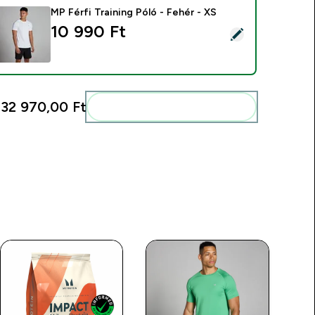
MP Férfi Training Póló - Fehér - XS
10 990 Ft‎
ermék kiválasztása - MP Férfi Training Póló - Fehér - XS
:
32 970,00 Ft‎
Add ezeket a rutinodhoz