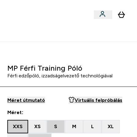
Sportok szerint
menu
ter Outlet Akár -50% submenu
Enter Sportok szerint submenu
⌄
5000Ft kredit ajánlásonként
MP Férfi Training Póló
Férfi edzőpóló, izzadságelvezető technológiával
Méret útmutató
Virtuális felpróbálás
Méret:
XXS
XS
S
M
L
XL