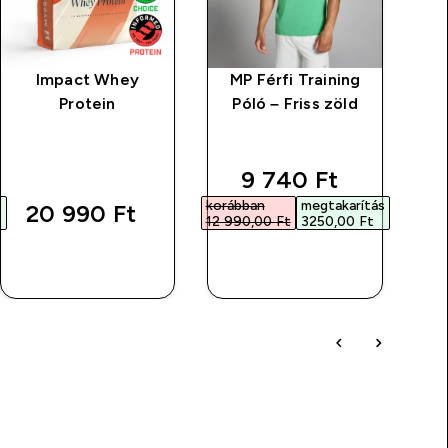
Impact Whey
MP Férfi Training
Protein
Póló – Friss zöld
rice
discounted price
9 740 Ft‎
s
korábban
megtakarítás
korá
20 990 Ft‎
12 990,00 Ft‎
3250,00 Ft‎
18 99
GYORS
GYORS
VÁSÁRLÁS
VÁSÁRLÁS