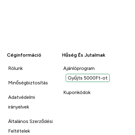
Céginformáció
Hűség És Jutalmak
Rólunk
Ajánlóprogram
Gyűjts 5000Ft-ot
Minőségbiztosítás
Kuponkódok
Adatvédelmi
irányelvek
Általános Szerződési
Feltételek