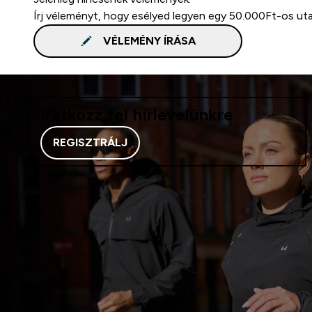
Írj véleményt, hogy esélyed legyen egy 50.000Ft-os ut
VÉLEMÉNY ÍRÁSA
Iratkozz fel hírlevelünkre
REGISZTRÁLJ