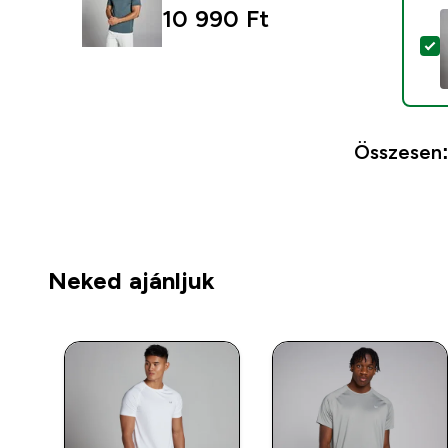
10 990 Ft‎
T
Összesen
Neked ajánljuk