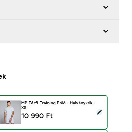
ek
MP Férfi Training Póló - Halványkék -
XS
ermék kiválasztása - MP Férfi Training Póló - Halványkék - XS
10 990 Ft‎