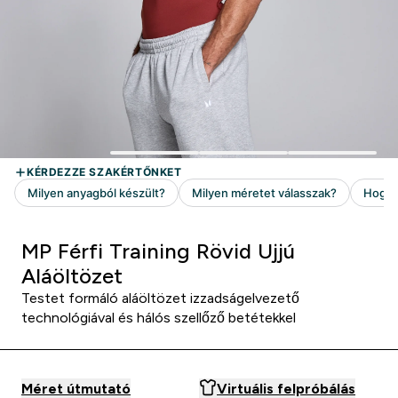
MP Férfi Training Rövid Ujjú
Aláöltözet
Testet formáló aláöltözet izzadságelvezető
technológiával és hálós szellőző betétekkel
Méret útmutató
Virtuális felpróbálás