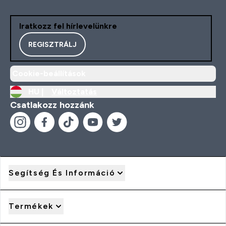
Iratkozz fel hírlevelünkre
REGISZTRÁLJ
Cookie-beállítások
HU |
Változtatás
Csatlakozz hozzánk
Segítség És Információ
Termékek