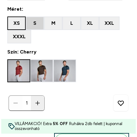
Méret:
XS
S
M
L
XL
XXL
XXXL
Szín: Cherry
VILLÁMAKCIÓ! Extra
5% OFF
Ruhákra 2db felett | kuponnal
összevonható