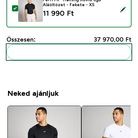
Aláöltözet - Fekete - XS
Termék kiválasztása - Férfi MP Training Rövid Ujjú Aláö
11 990 Ft‎
Összesen:
37 970,00 Ft‎
Add ezeket a rutinodhoz
Neked ajánljuk