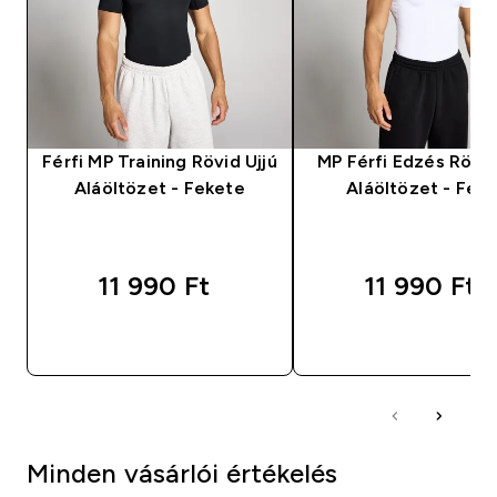
Férfi MP Training Rövid Ujjú
MP Férfi Edzés Rövid
Aláöltözet - Fekete
Aláöltözet - Fehé
11 990 Ft‎
11 990 Ft‎
GYORS VÁSÁRLÁS
GYORS VÁSÁRL
Minden vásárlói értékelés