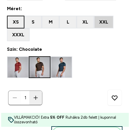
Méret:
XS
S
M
L
XL
XXL
XXXL
Szín: Chocolate
VILLÁMAKCIÓ! Extra
5% OFF
Ruhákra 2db felett | kuponnal
összevonható