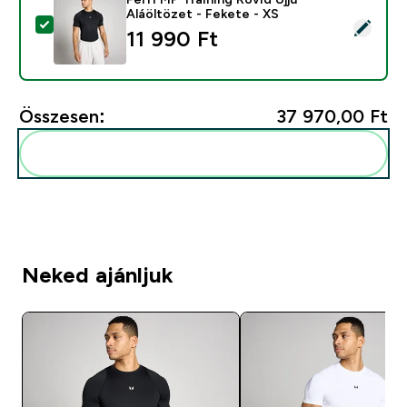
Aláöltözet - Fekete - XS
Termék kiválasztása - Férfi MP Training Rövid Ujjú Aláö
11 990 Ft‎
Összesen:
37 970,00 Ft‎
Add ezeket a rutinodhoz
Neked ajánljuk