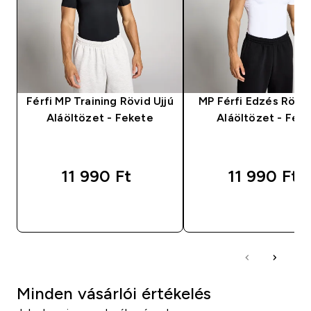
Férfi MP Training Rövid Ujjú
MP Férfi Edzés Rövid
Aláöltözet - Fekete
Aláöltözet - Fehé
11 990 Ft‎
11 990 Ft‎
GYORS VÁSÁRLÁS
GYORS VÁSÁRL
Minden vásárlói értékelés