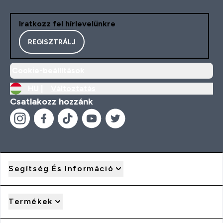
Iratkozz fel hírlevelünkre
REGISZTRÁLJ
Cookie-beállítások
HU |
Változtatás
Csatlakozz hozzánk
Segítség És Információ
Termékek