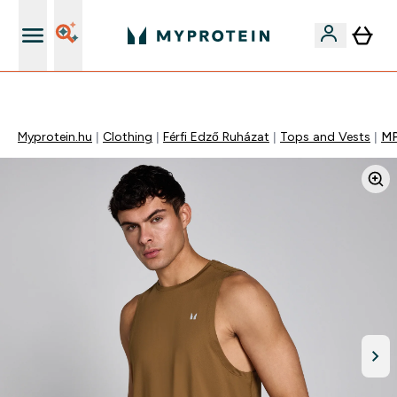
Páratlan minőség
Myprotein.hu
Clothing
Férfi Edző Ruházat
Tops and Vests
MP