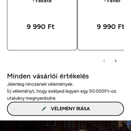
- Fekete
- Fehér
9 990 Ft‎
9 990 Ft‎
GYORS VÁSÁRLÁS
GYORS VÁSÁRL
Minden vásárlói értékelés
Jelenleg nincsenek vélemények.
Írj véleményt, hogy esélyed legyen egy 50.000Ft-os
utalvány megnyerésére.
VÉLEMÉNY ÍRÁSA