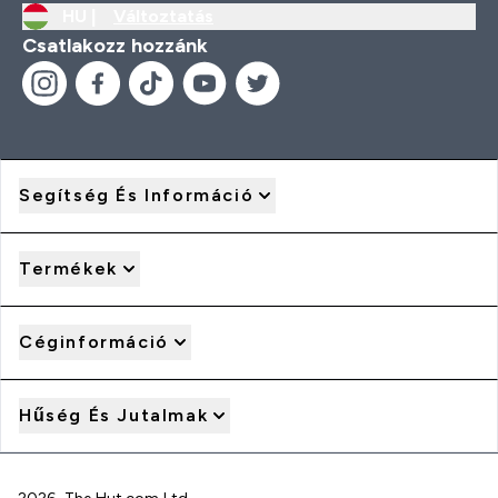
HU |
Változtatás
Csatlakozz hozzánk
Segítség És Információ
Termékek
Céginformáció
Hűség És Jutalmak
2026 The Hut.com Ltd