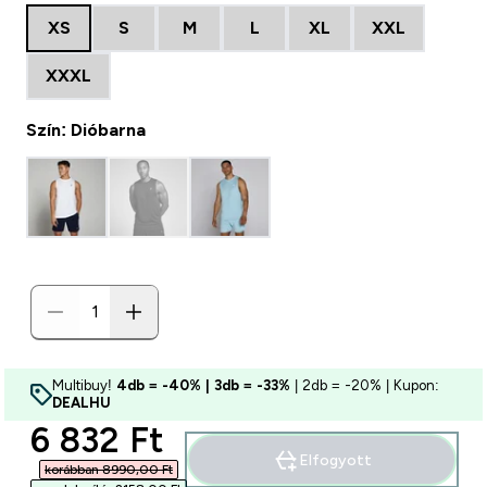
XS
S
M
L
XL
XXL
XXXL
Szín: Dióbarna
Multibuy!
4db = -40% | 3db = -33%
| 2db = -20% | Kupon:
DEALHU
discounted price
6 832 Ft‎
Elfogyott
korábban 8990,00 Ft‎