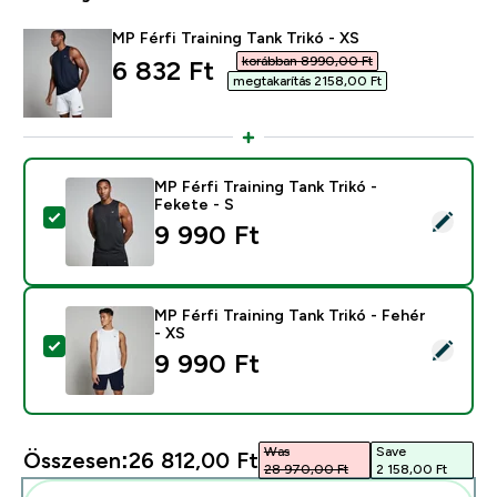
MP Férfi Training Tank Trikó - XS
korábban 8990,00 Ft‎
discounted price
6 832 Ft‎
megtakarítás 2158,00 Ft‎
MP Férfi Training Tank Trikó -
Fekete - S
Termék kiválasztása - MP Férfi Training Tank Trikó - Fe
9 990 Ft‎
MP Férfi Training Tank Trikó - Fehér
- XS
Termék kiválasztása - MP Férfi Training Tank Trikó - Fe
9 990 Ft‎
Was
Save
Összesen:
26 812,00 Ft‎
28 970,00 Ft‎
2 158,00 Ft‎