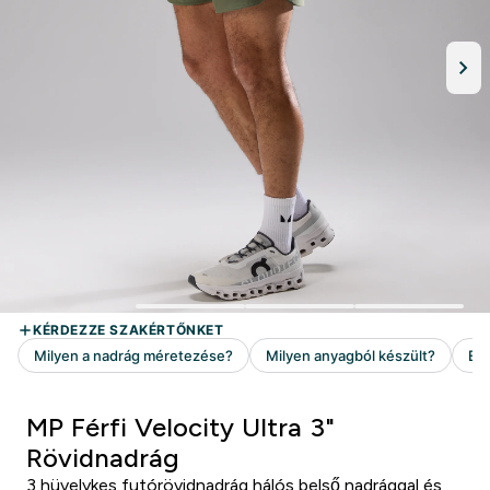
MP Férfi Velocity Ultra 3"
Rövidnadrág
3 hüvelykes futórövidnadrág hálós belső nadrággal és