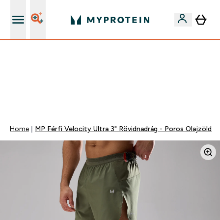
Páratlan minőség
Mydays Multibuy | Akár extra 5-10% OFF ruhákra vagy
vitaminokra | MÁR CSAK
0 1
:
0 3
:
5 9
:
4 1
Nap
Óra
Perc
Mp
Home
MP Férfi Velocity Ultra 3" Rövidnadrág - Poros Olajzöld