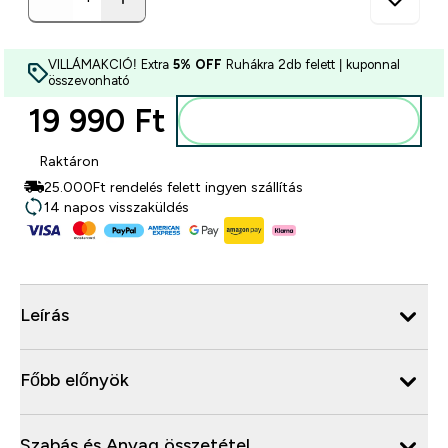
VILLÁMAKCIÓ! Extra
5% OFF
Ruhákra 2db felett | kuponnal
összevonható
19 990 Ft‎
Kosárba
Raktáron
25.000Ft rendelés felett ingyen szállítás
14 napos visszaküldés
Leírás
Főbb előnyök
Szabás és Anyag összetétel