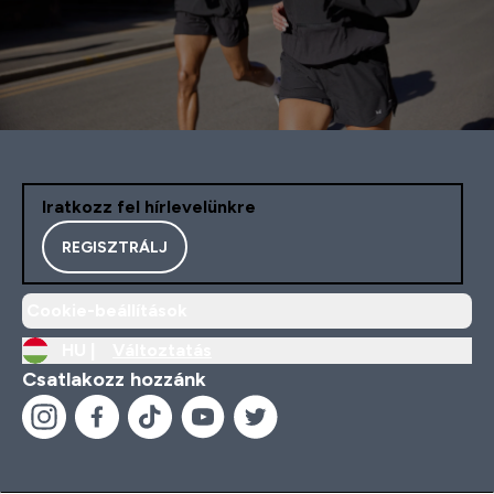
Iratkozz fel hírlevelünkre
REGISZTRÁLJ
Cookie-beállítások
HU |
Változtatás
Csatlakozz hozzánk