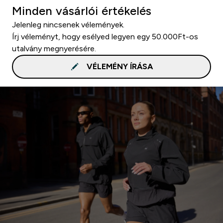
Minden vásárlói értékelés
Jelenleg nincsenek vélemények.
Írj véleményt, hogy esélyed legyen egy 50.000Ft-os
utalvány megnyerésére.
VÉLEMÉNY ÍRÁSA