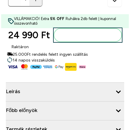
VILLÁMAKCIÓ! Extra
5% OFF
Ruhákra 2db felett | kuponnal
összevonható
24 990 Ft‎
Kosárba
Raktáron
25.000Ft rendelés felett ingyen szállítás
14 napos visszaküldés
Leírás
Főbb előnyök
Termék részletek