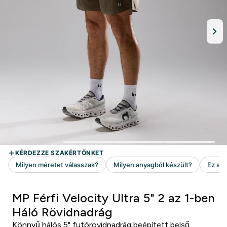
MP Férfi Velocity Ultra 5" 2 az 1-ben
Háló Rövidnadrág
Könnyű hálós 5" futórövidnadrág beépített belső