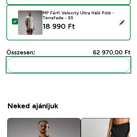
MP Férfi Velocity Ultra Háló Póló -
Terrafade - XS
Termék kiválasztása - MP Férfi Velocity Ultra Háló Póló
18 990 Ft‎
Összesen:
62 970,00 Ft‎
Add ezeket a rutinodhoz
Neked ajánljuk