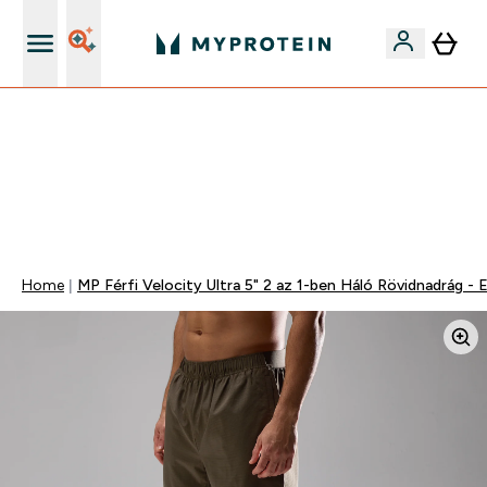
Páratlan minőség
Mydays Multibuy | Akár extra 5-10% OFF ruhákra vagy
vitaminokra | MÁR CSAK
0 0
:
1 7
:
4 8
:
3 3
Nap
Óra
Perc
Mp
Home
MP Férfi Velocity Ultra 5" 2 az 1-ben Háló Rövidnadrág - 