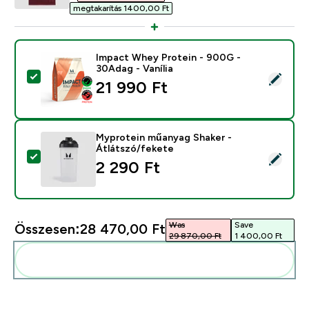
megtakarítás 1400,00 Ft‎
Impact Whey Protein - 900G -
30Adag - Vanília
Termék kiválasztása - Impact Whey Protein - 900G - 3
21 990 Ft‎
Myprotein műanyag Shaker -
Átlátszó/fekete
Termék kiválasztása - Myprotein műanyag Shaker - Átl
2 290 Ft‎
Was
Save
Összesen:
28 470,00 Ft‎
29 870,00 Ft‎
1 400,00 Ft‎
Add ezeket a rutinodhoz