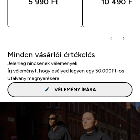
5 990 Ft‎
10 490 Ft‎
GYORS VÁSÁRLÁS
GYORS VÁSÁRL
Minden vásárlói értékelés
Jelenleg nincsenek vélemények.
Írj véleményt, hogy esélyed legyen egy 50.000Ft-os
utalvány megnyerésére.
VÉLEMÉNY ÍRÁSA