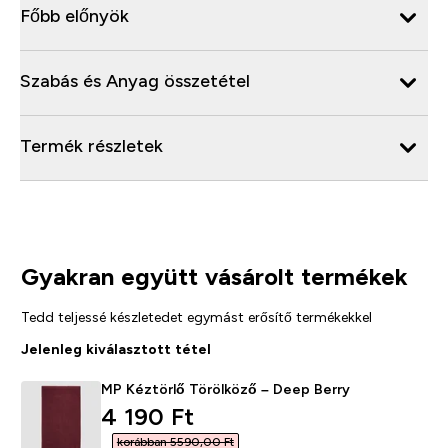
Főbb előnyök
Szabás és Anyag összetétel
Termék részletek
Gyakran együtt vásárolt termékek
Tedd teljessé készletedet egymást erősítő termékekkel
Jelenleg kiválasztott tétel
MP Kéztörlő Törölköző – Deep Berry
discounted price
4 190 Ft‎
korábban 5590,00 Ft‎