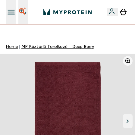
Páratlan minőség
Home
MP Kéztörlő Törölköző – Deep Berry