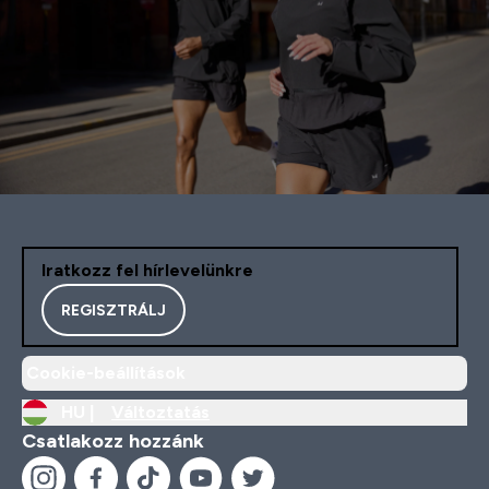
Iratkozz fel hírlevelünkre
REGISZTRÁLJ
Cookie-beállítások
HU |
Változtatás
Csatlakozz hozzánk