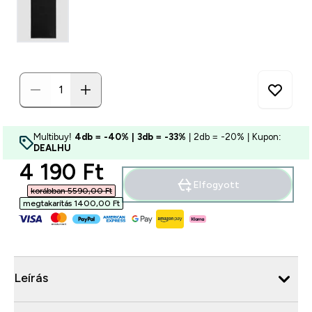
Multibuy!
4db = -40% | 3db = -33%
| 2db = -20% | Kupon:
DEALHU
discounted price
4 190 Ft‎
Elfogyott
korábban 5590,00 Ft‎
megtakarítás 1400,00 Ft‎
Leírás