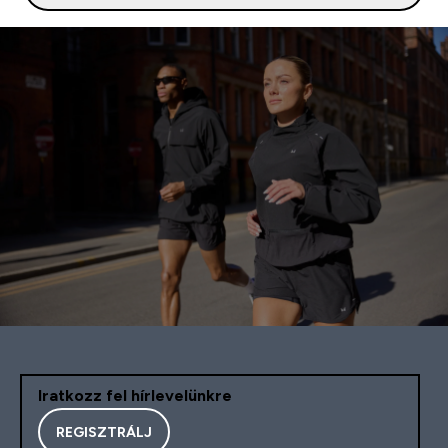
Iratkozz fel hírlevelünkre
REGISZTRÁLJ