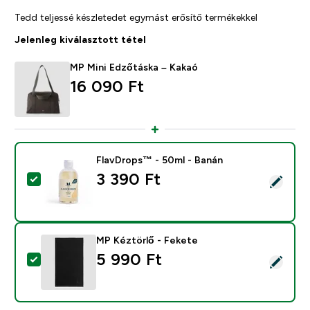
Tedd teljessé készletedet egymást erősítő termékekkel
Jelenleg kiválasztott tétel
MP Mini Edzőtáska – Kakaó
16 090 Ft‎
FlavDrops™ - 50ml - Banán
3 390 Ft‎
Termék kiválasztása - FlavDrops™ - 50ml - Banán
MP Kéztörlő - Fekete
5 990 Ft‎
Termék kiválasztása - MP Kéztörlő - Fekete