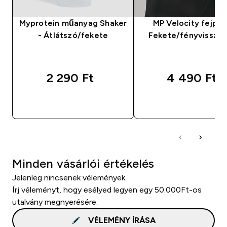
Myprotein műanyag Shaker
MP Velocity fejpán
- Átlátszó/fekete
Fekete/fényvissza
2 290 Ft‎
4 490 Ft‎
GYORS VÁSÁRLÁS
GYORS VÁSÁRL
Minden vásárlói értékelés
Jelenleg nincsenek vélemények.
Írj véleményt, hogy esélyed legyen egy 50.000Ft-os
utalvány megnyerésére.
VÉLEMÉNY ÍRÁSA