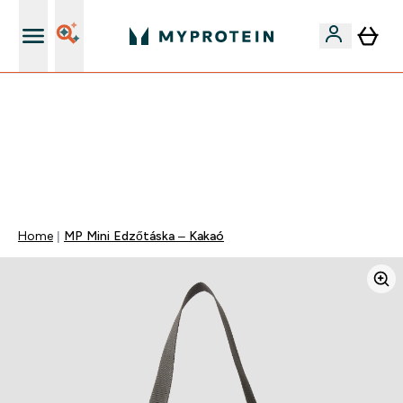
Páratlan minőség
Mydays Multibuy | Akár extra 5-10% OFF ruhákra vagy
vitaminokra | MÁR CSAK
0 1
:
0 4
:
4 5
:
3 0
Nap
Óra
Perc
Mp
Home
MP Mini Edzőtáska – Kakaó