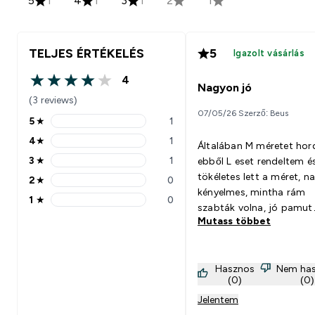
5
1
4
1
3
1
2
1
TELJES ÉRTÉKELÉS
5
Igazolt vásárlás
4
4 out of 5 stars
Nagyon jó
(3 reviews)
07/05/26 Szerző: Beus
5
★
1
5 stars rating 1 reviews
4
★
1
Általában M méretet hor
4 stars rating 1 reviews
3
★
1
ebből L eset rendeltem é
3 stars rating 1 reviews
tökéletes lett a méret, 
2
★
0
2 stars rating 0 reviews
kényelmes, mintha rám
1
★
0
1 stars rating 0 reviews
szabták volna, jó pamut
Mutass többet
anyagú.
Hasznos
Nem ha
(0)
(0)
Jelentem