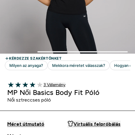
3 customer reviews
3 Vélemény
4 out of 5 stars
MP Női Basics Body Fit Póló
Női sztreccses póló
Méret útmutató
Virtuális felpróbálás