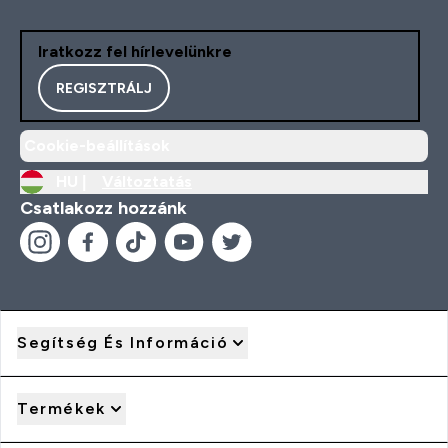
Iratkozz fel hírlevelünkre
REGISZTRÁLJ
Cookie-beállítások
HU |
Változtatás
Csatlakozz hozzánk
Segítség És Információ
Termékek