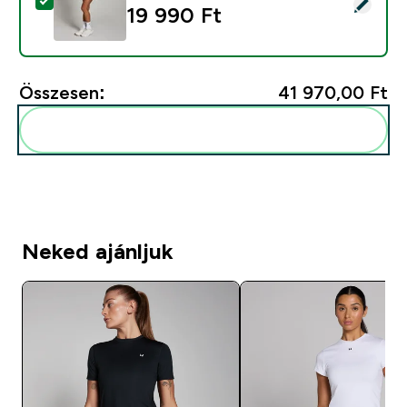
Termék kiválasztása - MP Női Tempo 2 In 1 Floaty Röv
19 990 Ft‎
Összesen:
41 970,00 Ft‎
Add ezeket a rutinodhoz
Neked ajánljuk