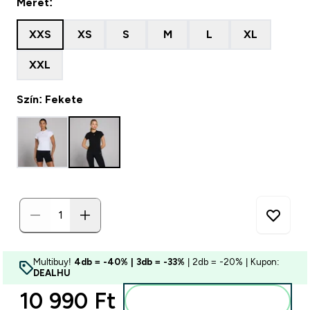
Méret:
XXS
XS
S
M
L
XL
XXL
Szín: Fekete
Multibuy!
4db = -40% | 3db = -33%
| 2db = -20% | Kupon:
DEALHU
10 990 Ft‎
Kosárba