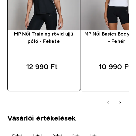
MP Női Training rövid ujjú
MP Női Basics Body Fi
póló - Fekete
- Fehér
12 990 Ft‎
10 990 Ft‎
GYORS VÁSÁRLÁS
GYORS VÁSÁRL
Vásárlói értékelések