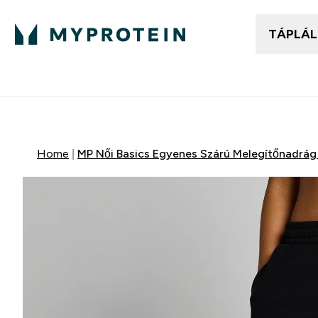
TÁPLÁ
Női ruházat
Fé
Enter
⌄
25.000Ft felett ingyen h
Home
MP Női Basics Egyenes Szárú Melegítőnadrág 