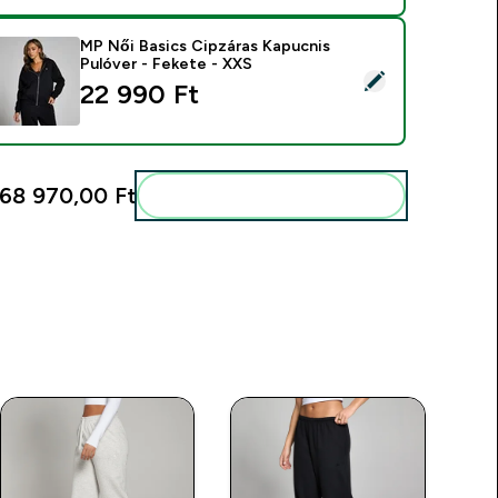
MP Női Basics Cipzáras Kapucnis
Pulóver - Fekete - XXS
ermék kiválasztása - MP Női Basics Cipzáras Kapucnis Pulóver 
22 990 Ft‎
68 970,00 Ft‎
Add ezeket a rutinodhoz