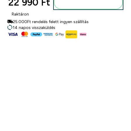
22 990 Ft‎
Kosárba
Raktáron
25.000Ft rendelés felett ingyen szállítás
14 napos visszaküldés