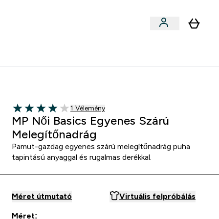
Sportok szerint
menu
ter Outlet Akár -50% submenu
Enter Sportok szerint submenu
⌄
5000Ft kredit ajánlásonként
1 customer reviews
1 Vélemény
4 out of 5 stars
MP Női Basics Egyenes Szárú
Melegítőnadrág
Pamut-gazdag egyenes szárú melegítőnadrág puha
tapintású anyaggal és rugalmas derékkal.
Méret útmutató
Virtuális felpróbálás
Méret: