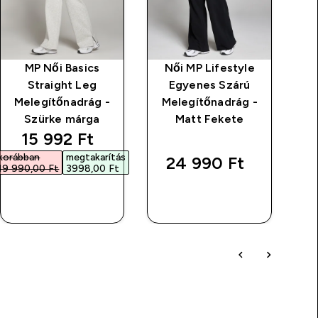
MP Női Basics
Női MP Lifestyle
Straight Leg
Egyenes Szárú
M
Melegítőnadrág -
Melegítőnadrág -
Szürke márga
Matt Fekete
discounted price
15 992 Ft‎
korábban
megtakarítás
24 990 Ft‎
19 990,00 Ft‎
3998,00 Ft‎
GYORS
GYORS
VÁSÁRLÁS
VÁSÁRLÁS