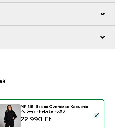
ek
MP Női Basics Oversized Kapucnis
Pulóver - Fekete - XXS
ermék kiválasztása - MP Női Basics Oversized Kapucnis Pulóve
22 990 Ft‎