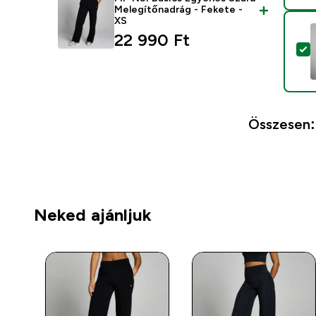
Melegítőnadrág - Fekete -
XS
22 990 Ft‎
T
Összesen:
Neked ajánljuk