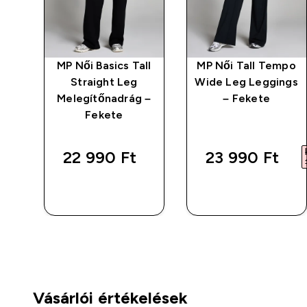
MP Női Basics Tall
MP Női Tall Tempo
Leg
Straight Leg
Wide Leg Leggings
 –
Melegítőnadrág –
– Fekete
Fekete
22 990 Ft‎
23 990 Ft‎
GYORS
GYORS
VÁSÁRLÁS
VÁSÁRLÁS
Vásárlói értékelések