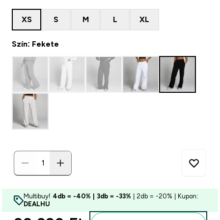
XS
S
M
L
XL
Szín: Fekete
Multibuy!
4db = -40% | 3db = -33%
| 2db = -20% | Kupon:
DEALHU