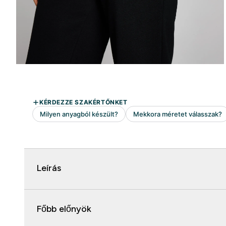
Leírás
Főbb előnyök