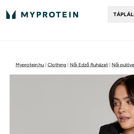
TÁPLÁ
Női ruházat
Fé
Enter
⌄
25.000Ft felett ingyen h
Myprotein.hu
Clothing
Női Edző Ruházat
Női pulóve