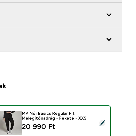
ek
MP Női Basics Regular Fit
Melegítőnadrág - Fekete - XXS
ermék kiválasztása - MP Női Basics Regular Fit Melegítőnadrág
20 990 Ft‎