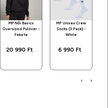
MP Női Basics
MP Unisex Crew
Oversized Pulóver -
Socks (3 Pack) -
L
Fekete
White
20 990 Ft‎
6 990 Ft‎
GYORS
GYORS
VÁSÁRLÁS
VÁSÁRLÁS