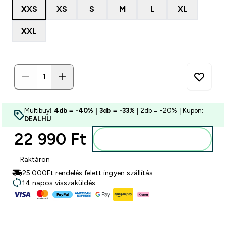
XXS
XS
S
M
L
XL
XXL
Multibuy!
4db = -40% | 3db = -33%
| 2db = -20% | Kupon:
DEALHU
22 990 Ft‎
Kosárba
Raktáron
25.000Ft rendelés felett ingyen szállítás
14 napos visszaküldés