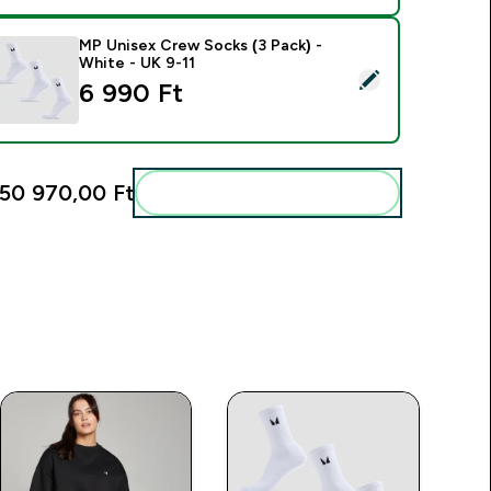
MP Unisex Crew Socks (3 Pack) -
White - UK 9-11
ermék kiválasztása - MP Unisex Crew Socks (3 Pack) - White -
6 990 Ft‎
50 970,00 Ft‎
Add ezeket a rutinodhoz