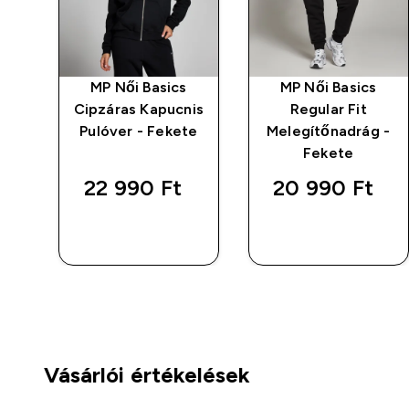
MP Női Basics
MP Női Basics
nis
Cipzáras Kapucnis
Regular Fit
e
Pulóver - Fekete
Melegítőnadrág -
Fekete
22 990 Ft‎
20 990 Ft‎
GYORS
GYORS
VÁSÁRLÁS
VÁSÁRLÁS
Vásárlói értékelések