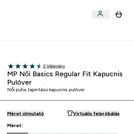
Sportok szerint
menu
ter Outlet Akár -50% submenu
Enter Sportok szerint submenu
⌄
5000Ft kredit ajánlásonként
 Pulóver - Fekete
2 customer reviews
2 Vélemény
4.5 out of 5 stars
MP Női Basics Regular Fit Kapucnis
Pulóver
Női puha tapintású kapucnis pulóver
Méret útmutató
Virtuális felpróbálás
Méret: