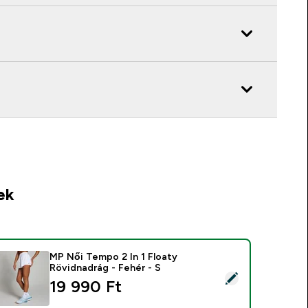
ek
MP Női Tempo 2 In 1 Floaty
Rövidnadrág - Fehér - S
ermék kiválasztása - MP Női Tempo 2 In 1 Floaty Rövidnadrág -
19 990 Ft‎