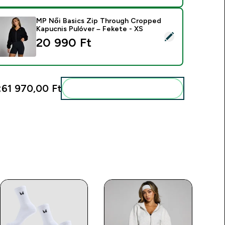
MP Női Basics Zip Through Cropped
Kapucnis Pulóver – Fekete - XS
ermék kiválasztása - MP Női Basics Zip Through Cropped Kapu
20 990 Ft‎
:
61 970,00 Ft‎
Add ezeket a rutinodhoz