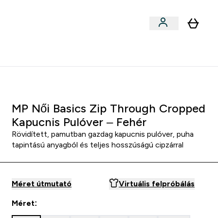
Sportok szerint
menu
ter Outlet Akár -50% submenu
Enter Sportok szerint submenu
⌄
5000Ft kredit ajánlásonként
MP Női Basics Zip Through Cropped
Kapucnis Pulóver – Fehér
Rövidített, pamutban gazdag kapucnis pulóver, puha
tapintású anyagból és teljes hosszúságú cipzárral
Méret útmutató
Virtuális felpróbálás
Méret: