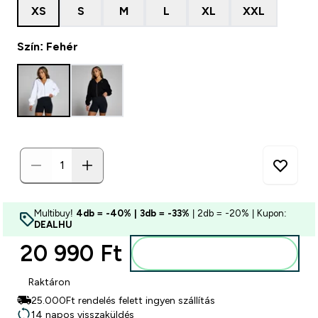
XS
S
M
L
XL
XXL
Szín: Fehér
Multibuy!
4db = -40% | 3db = -33%
| 2db = -20% | Kupon:
DEALHU
20 990 Ft‎
Kosárba
Raktáron
25.000Ft rendelés felett ingyen szállítás
14 napos visszaküldés