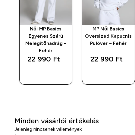
ű
Női MP Basics
MP Női Basics
as
Egyenes Szárú
Oversized Kapucnis
 -
Melegítőnadrág -
Pulóver – Fehér
Fehér
22 990 Ft‎
22 990 Ft‎
GYORS
GYORS
VÁSÁRLÁS
VÁSÁRLÁS
Minden vásárlói értékelés
Jelenleg nincsenek vélemények.