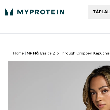
TÁPLÁ
Női ruházat
Fé
Enter
⌄
25.000Ft felett ingyen h
Home
MP Női Basics Zip Through Cropped Kapucnis 