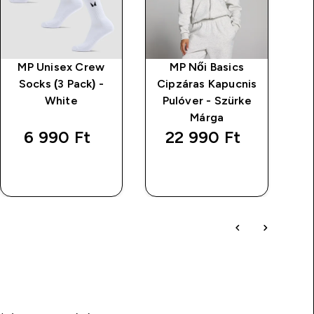
MP Unisex Crew
MP Női Basics
Socks (3 Pack) -
Cipzáras Kapucnis
H
White
Pulóver - Szürke
Ka
Márga
6 990 Ft‎
22 990 Ft‎
GYORS
GYORS
VÁSÁRLÁS
VÁSÁRLÁS