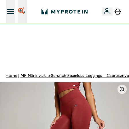
iOS és Android app
Mydays Multibuy | Akár extra 5-10% OFF ruhákra vagy
vitaminokra | MÁR CSAK
0 0
:
0 9
:
3 7
:
5 6
Nap
Óra
Perc
Mp
Home
MP Női Invisible Scrunch Seamless Leggings – Cseresznye