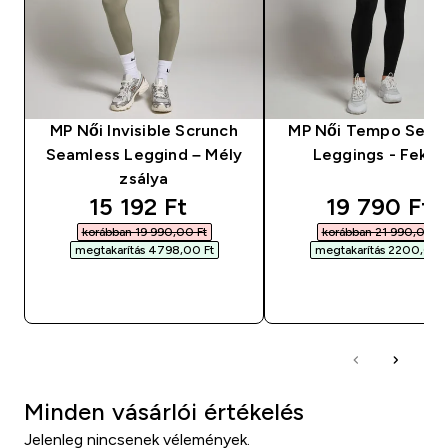
MP Női Invisible Scrunch
MP Női Tempo Seam
Seamless Leggind – Mély
Leggings - Feket
zsálya
discounted price
discounted
15 192 Ft‎
19 790 Ft‎
korábban 19 990,00 Ft‎
korábban 21 990,00 Ft‎
megtakarítás 4798,00 Ft‎
megtakarítás 2200,00 Ft
GYORS VÁSÁRLÁS
GYORS VÁSÁRL
Minden vásárlói értékelés
Jelenleg nincsenek vélemények.