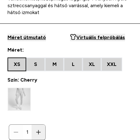
sztreccsanyaggal és hátsó varrással, amely kiemeli a
hátsó izmokat
Méret útmutató
Virtuális felpróbálás
Méret:
XS
S
M
L
XL
XXL
Szín: Cherry