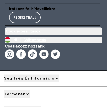
Iratkozz fel hírlevelünkre
REGISZTRÁLJ
Cookie-beállítások
HU |
Változtatás
Csatlakozz hozzánk
Segítség És Információ
Termékek