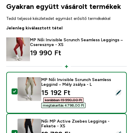
Gyakran együtt vásárolt termékek
Tedd teljessé készletedet egymást erősítő termékekkel
Jelenleg kiválasztott tétel
MP Női Invisible Scrunch Seamless Leggings –
Cseresznye - XS
19 990 Ft‎
MP Női Invisible Scrunch Seamless
Leggind – Mély zsálya - L
discounted price
15 192 Ft‎
Termék kiválasztása - MP Női Invisible Scrunch Seamle
korábban 19 990,00 Ft‎
megtakarítás 4798,00 Ft‎
Női MP Active Zsebes Leggings -
Fekete - XS