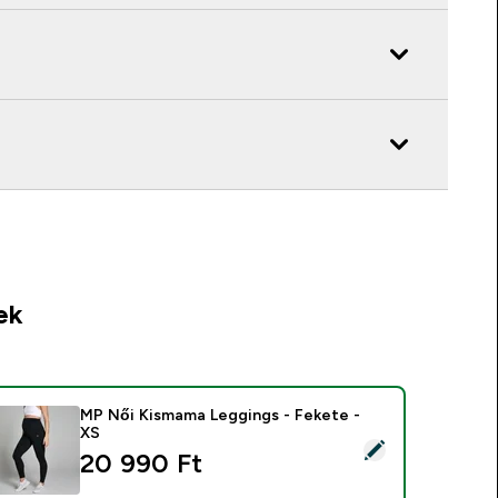
ek
MP Női Kismama Leggings - Fekete -
XS
ermék kiválasztása - MP Női Kismama Leggings - Fekete - XS
20 990 Ft‎