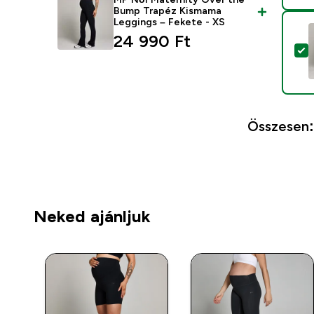
Bump Trapéz Kismama
Leggings – Fekete - XS
24 990 Ft‎
T
Összesen:
Neked ajánljuk