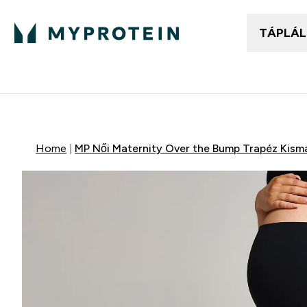
TÁPLÁ
Női ruházat
Fé
Enter
⌄
25.000Ft felett ingyen h
Home
MP Női Maternity Over the Bump Trapéz Kism