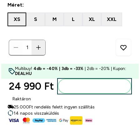
Méret:
XS
S
M
L
XL
XXL
Multibuy!
4db = -40% | 3db = -33%
| 2db = -20% | Kupon:
DEALHU
24 990 Ft‎
Kosárba
Raktáron
25.000Ft rendelés felett ingyen szállítás
14 napos visszaküldés