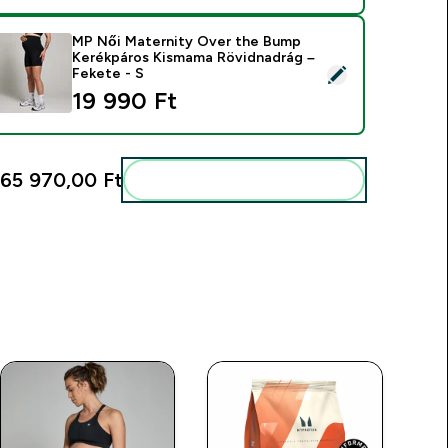
MP Női Maternity Over the Bump
Kerékpáros Kismama Rövidnadrág –
ermék kiválasztása - MP Női Maternity Over the Bump Kerékpá
Fekete - S
19 990 Ft‎
65 970,00 Ft‎
Add ezeket a rutinodhoz