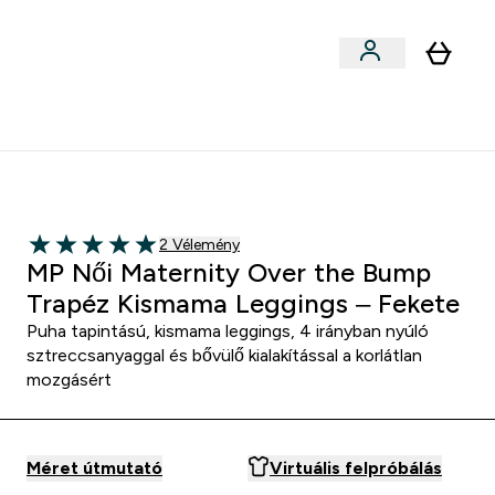
Sportok szerint
menu
ter Outlet Akár -50% submenu
Enter Sportok szerint submenu
⌄
5000Ft kredit ajánlásonként
2 customer reviews
2 Vélemény
5 out of 5 stars
MP Női Maternity Over the Bump
Trapéz Kismama Leggings – Fekete
Puha tapintású, kismama leggings, 4 irányban nyúló
sztreccsanyaggal és bővülő kialakítással a korlátlan
mozgásért
Méret útmutató
Virtuális felpróbálás