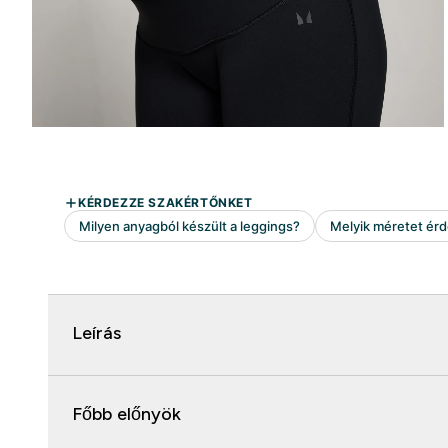
Leírás
Főbb előnyök