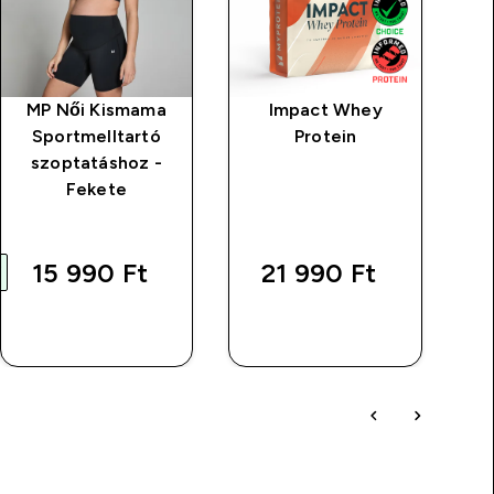
MP Női Kismama
Impact Whey
MP
Sportmelltartó
Protein
szoptatáshoz -
L
Fekete
rice
s
15 990 Ft‎
21 990 Ft‎
GYORS
GYORS
VÁSÁRLÁS
VÁSÁRLÁS