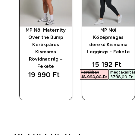
 Bő
MP Női Maternity
MP Női
 -
Over the Bump
Középmagas
Kerékpáros
derekú Kismama
Kismama
Leggings - Fekete
Rövidnadrág –
discounted p
15 192 Ft‎
Fekete
korábban
megtakarítá
19 990 Ft‎
18 990,00 Ft‎
3798,00 Ft‎
GYORS
GYORS
VÁSÁRLÁS
VÁSÁRLÁS