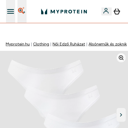
Páratlan minőség
Myprotein.hu
Clothing
Női Edző Ruházat
Alsóneműk és zoknik