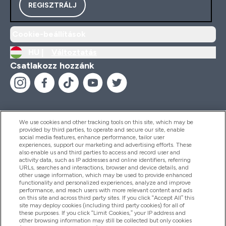
REGISZTRÁLJ
Cookie-beállítások
HU |
Változtatás
Csatlakozz hozzánk
We use cookies and other tracking tools on this site, which may be
provided by third parties, to operate and secure our site, enable
Segítség És Információ
social media features, enhance performance, tailor user
experiences, support our marketing and advertising efforts. These
also enable us and third parties to access and record user and
activity data, such as IP addresses and online identifiers, referring
Termékek
URLs, searches and interactions, browser and device details, and
other usage information, which may be used to provide enhanced
functionality and personalized experiences, analyze and improve
performance, and reach users with more relevant content and ads
on this site and across third party sites. If you click “Accept All” this
Céginformáció
site may deploy cookies (including third party cookies) for all of
these purposes. If you click “Limit Cookies,” your IP address and
other browsing information may still be collected but only cookies