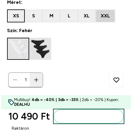
Méret:
XS
S
M
L
XL
XXL
Szín: Fehér
Multibuy!
4db = -40% | 3db = -33%
| 2db = -20% | Kupon:
DEALHU
10 490 Ft‎
Kosárba
Raktáron