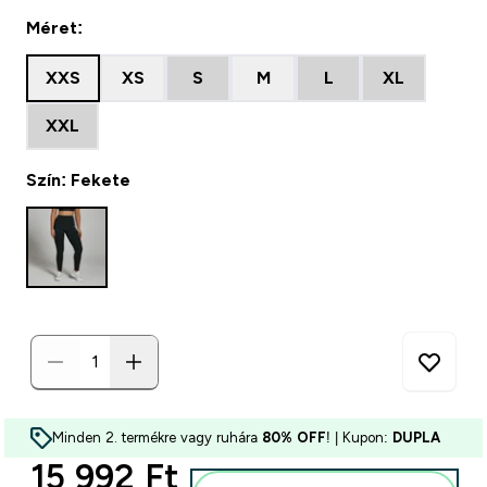
Méret:
XXS
XS
S
M
L
XL
XXL
Szín: Fekete
Minden 2. termékre vagy ruhára
80% OFF
! | Kupon:
DUPLA
discounted price
15 992 Ft‎