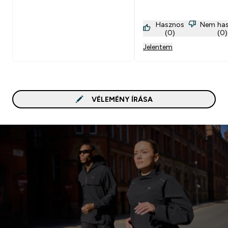
lett volna.
Hasznos
Nem ha
(0)
(0)
Jelentem
VÉLEMÉNY ÍRÁSA