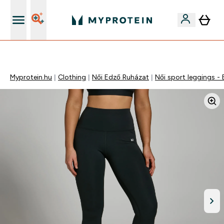
Páratlan minőség
Myprotein.hu
Clothing
Női Edző Ruházat
Női sport leggings -