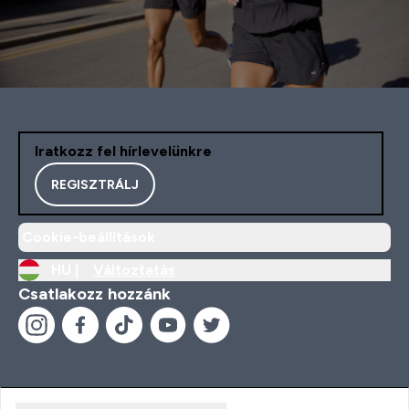
Iratkozz fel hírlevelünkre
REGISZTRÁLJ
Cookie-beállítások
HU |
Változtatás
Csatlakozz hozzánk