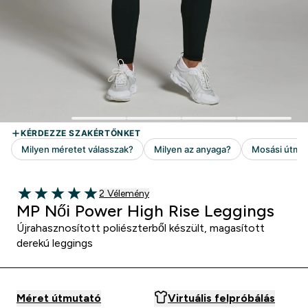
2 customer reviews
2 Vélemény
5 out of 5 stars
MP Női Power High Rise Leggings
Újrahasznosított poliészterből készült, magasított
derekú leggings
Méret útmutató
Virtuális felpróbálás