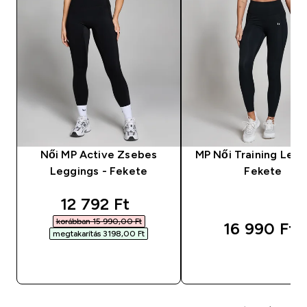
Női MP Active Zsebes
MP Női Training Legg
Leggings - Fekete
Fekete
discounted price
12 792 Ft‎
korábban 15 990,00 Ft‎
16 990 Ft‎
megtakarítás 3198,00 Ft‎
GYORS VÁSÁRLÁS
GYORS VÁSÁRL