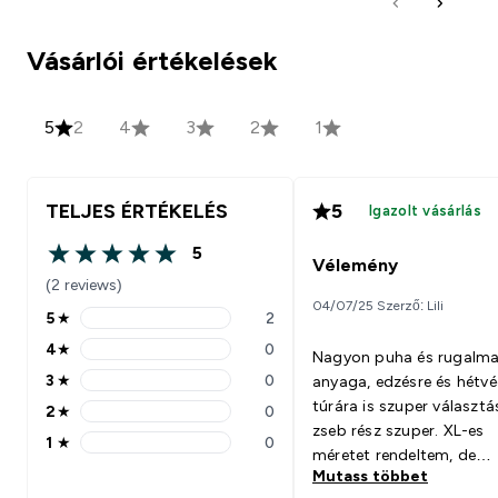
Vásárlói értékelések
5
2
4
3
2
1
TELJES ÉRTÉKELÉS
5
Igazolt vásárlás
5
5 out of 5 stars
Vélemény
(2 reviews)
04/07/25 Szerző: Lili
5
★
2
5 stars rating 2 reviews
4
★
0
Nagyon puha és rugalma
4 stars rating 0 reviews
3
★
0
anyaga, edzésre és hétvé
3 stars rating 0 reviews
túrára is szuper választá
2
★
0
2 stars rating 0 reviews
zseb rész szuper. XL-es
1
★
0
1 stars rating 0 reviews
méretet rendeltem, de
Mutass többet
megkockáztatom az L-es