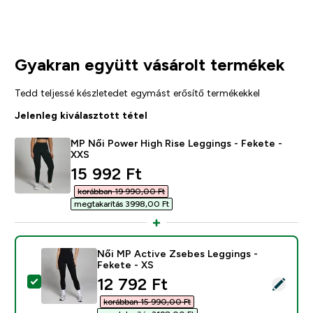
Gyakran együtt vásárolt termékek
Tedd teljessé készletedet egymást erősítő termékekkel
Jelenleg kiválasztott tétel
MP Női Power High Rise Leggings - Fekete -
XXS
discounted price
15 992 Ft‎
korábban 19 990,00 Ft‎
megtakarítás 3998,00 Ft‎
Női MP Active Zsebes Leggings -
Fekete - XS
discounted price
12 792 Ft‎
Termék kiválasztása - Női MP Active Zsebes Leggings 
korábban 15 990,00 Ft‎