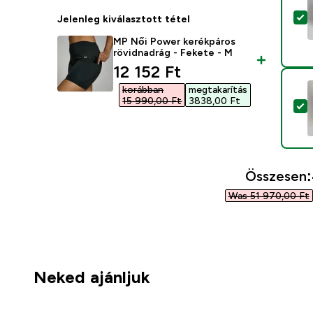
T
Jelenleg kiválasztott tétel
MP Női Power kerékpáros
rövidnadrág - Fekete - M
discounted price
12 152 Ft‎
korábban
megtakarítás
15 990,00 Ft‎
3838,00 Ft‎
T
Összesen:
Was 51 970,00 Ft‎
Neked ajánljuk