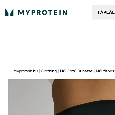
TÁPLÁ
Női ruházat
Fé
Enter
⌄
25.000Ft felett ingyen h
Mydays Multibuy | Akár extr
Myprotein.hu
Clothing
Női Edző Ruházat
Női fitne