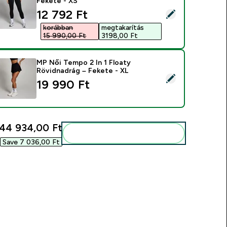
Fekete - XS
discounted price
12 792 Ft‎
ermék kiválasztása - Női MP Active Zsebes Leggings - Fekete 
korábban
megtakarítás
15 990,00 Ft‎
3198,00 Ft‎
MP Női Tempo 2 In 1 Floaty
Rövidnadrág – Fekete - XL
ermék kiválasztása - MP Női Tempo 2 In 1 Floaty Rövidnadrág 
19 990 Ft‎
44 934,00 Ft‎
Add ezeket a rutinodhoz
Save 7 036,00 Ft‎