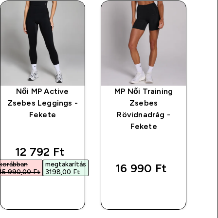
Női MP Active
MP Női Training
MP
Zsebes Leggings -
Zsebes
Fl
Fekete
Rövidnadrág -
Fekete
discounted price
12 792 Ft‎
korábban
megtakarítás
16 990 Ft‎
15 990,00 Ft‎
3198,00 Ft‎
GYORS
GYORS
VÁSÁRLÁS
VÁSÁRLÁS