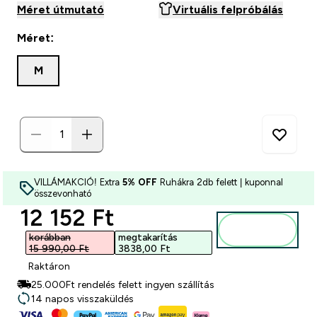
Méret útmutató
Virtuális felpróbálás
Méret:
M
VILLÁMAKCIÓ! Extra
5% OFF
Ruhákra 2db felett | kuponnal
összevonható
discounted price
12 152 Ft‎
Kosárba
korábban
megtakarítás
15 990,00 Ft‎
3838,00 Ft‎
Raktáron
25.000Ft rendelés felett ingyen szállítás
14 napos visszaküldés