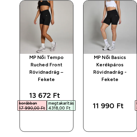
o
MP Női Tempo
MP Női Basics
Ruched Front
Kerékpáros
Rövidnadrág –
Rövidnadrág -
Fekete
Fekete
discounted price
13 672 Ft‎
korábban
megtakarítás
11 990 Ft‎
17 990,00 Ft‎
4318,00 Ft‎
GYORS
GYORS
VÁSÁRLÁS
VÁSÁRLÁS