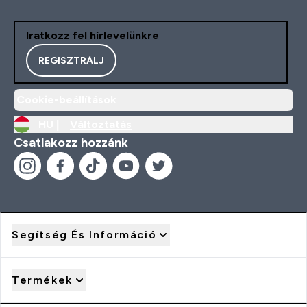
Iratkozz fel hírlevelünkre
REGISZTRÁLJ
Cookie-beállítások
HU |
Változtatás
Csatlakozz hozzánk
Segítség És Információ
Termékek