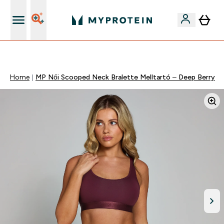
Páratlan minőség
Home
MP Női Scooped Neck Bralette Melltartó – Deep Berry