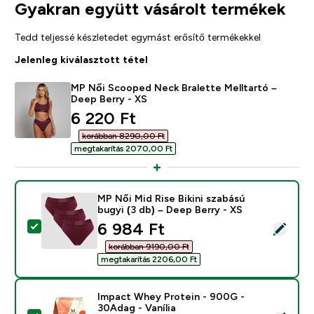
Gyakran együtt vásárolt termékek
Tedd teljessé készletedet egymást erősítő termékekkel
Jelenleg kiválasztott tétel
MP Női Scooped Neck Bralette Melltartó –
Deep Berry - XS
discounted price
6 220 Ft‎
korábban 8290,00 Ft‎
megtakarítás 2070,00 Ft‎
MP Női Mid Rise Bikini szabású
bugyi (3 db) – Deep Berry - XS
discounted price
6 984 Ft‎
Termék kiválasztása - MP Női Mid Rise Bikini szabású b
korábban 9190,00 Ft‎
megtakarítás 2206,00 Ft‎
Impact Whey Protein - 900G -
30Adag - Vanília