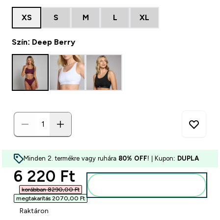
XS
S
M
L
XL
Szín: Deep Berry
Minden 2. termékre vagy ruhára
80% OFF
! | Kupon:
DUPLA
discounted price
6 220 Ft‎
Kosárba
korábban 8290,00 Ft‎
megtakarítás 2070,00 Ft‎
Raktáron