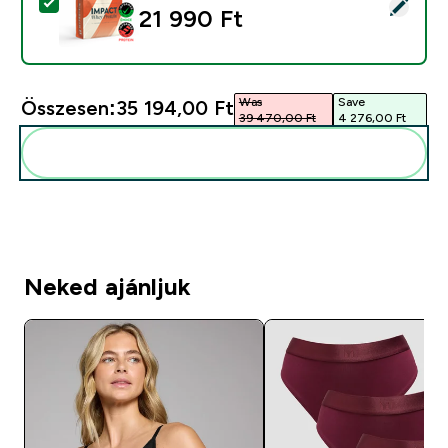
Termék kiválasztása - Impact Whey Protein - 900G - 3
21 990 Ft‎
Was
Save
Összesen:
35 194,00 Ft‎
39 470,00 Ft‎
4 276,00 Ft‎
Add ezeket a rutinodhoz
Neked ajánljuk