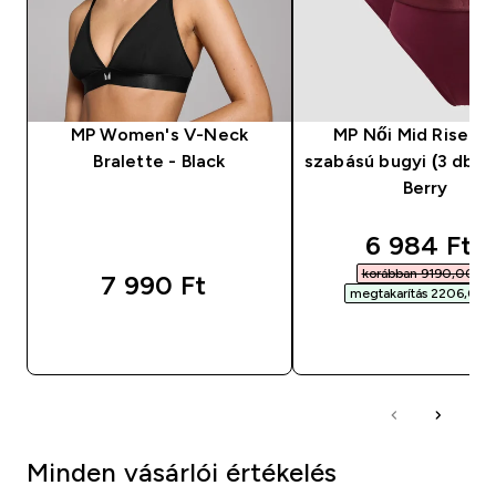
MP Women's V-Neck
MP Női Mid Rise Bik
Bralette - Black
szabású bugyi (3 db) 
Berry
discounted
6 984 Ft‎
korábban 9190,00 Ft‎
7 990 Ft‎
megtakarítás 2206,00 Ft
GYORS VÁSÁRLÁS
GYORS VÁSÁRL
Minden vásárlói értékelés