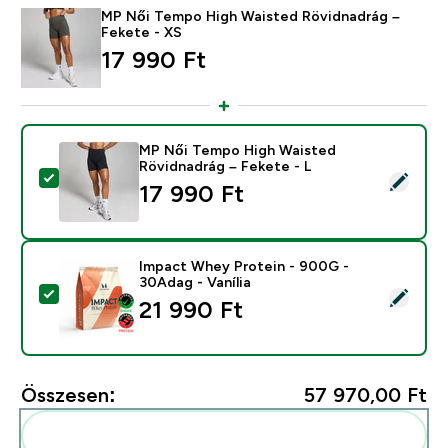
MP Női Tempo High Waisted Rövidnadrág –
Fekete - XS
17 990 Ft‎
MP Női Tempo High Waisted
Rövidnadrág – Fekete - L
Termék kiválasztása - MP Női Tempo High Waisted Röv
17 990 Ft‎
Impact Whey Protein - 900G -
30Adag - Vanília
Termék kiválasztása - Impact Whey Protein - 900G - 3
21 990 Ft‎
Összesen:
57 970,00 Ft‎
Add ezeket a rutinodhoz