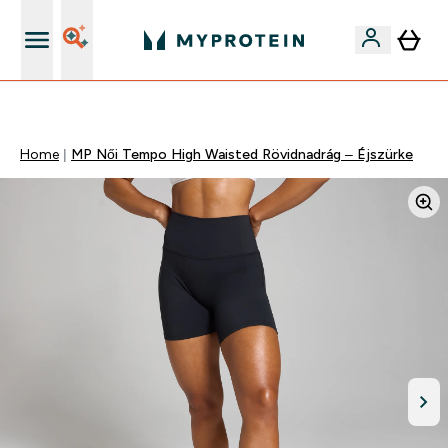
Páratlan minőség
Home
MP Női Tempo High Waisted Rövidnadrág – Éjszürke