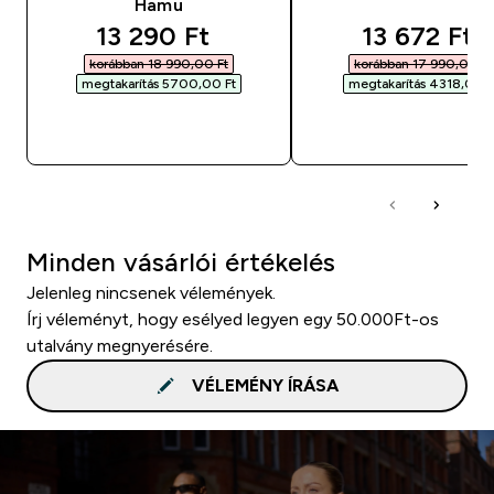
Hamu
discounted price
discounted
13 290 Ft‎
13 672 Ft‎
korábban 18 990,00 Ft‎
korábban 17 990,00 Ft‎
megtakarítás 5700,00 Ft‎
megtakarítás 4318,00 Ft
GYORS VÁSÁRLÁS
GYORS VÁSÁRL
Minden vásárlói értékelés
Jelenleg nincsenek vélemények.
Írj véleményt, hogy esélyed legyen egy 50.000Ft-os
utalvány megnyerésére.
VÉLEMÉNY ÍRÁSA