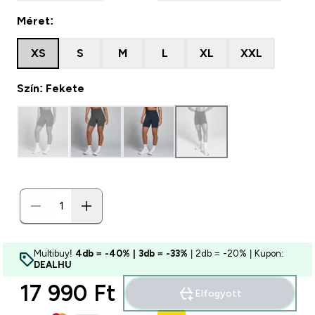
Méret:
XS
S
M
L
XL
XXL
Szín: Fekete
Multibuy!
4db = -40% | 3db = -33%
| 2db = -20% | Kupon:
DEALHU
17 990 Ft‎
Elfogyott