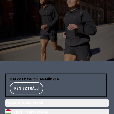
Iratkozz fel hírlevelünkre
REGISZTRÁLJ
Cookie-beállítások
HU |
Változtatás