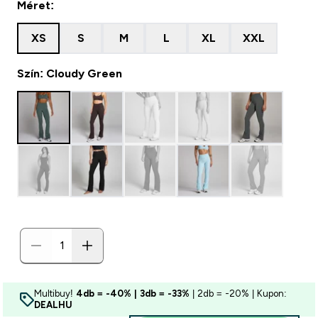
Méret:
XS
S
M
L
XL
XXL
Szín: Cloudy Green
Multibuy!
4db = -40% | 3db = -33%
| 2db = -20% | Kupon:
DEALHU