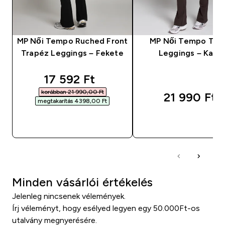
MP Női Tempo Ruched Front
MP Női Tempo Tra
Trapéz Leggings – Fekete
Leggings – Kaka
discounted price
17 592 Ft‎
korábban 21 990,00 Ft‎
21 990 Ft‎
megtakarítás 4398,00 Ft‎
GYORS VÁSÁRLÁS
GYORS VÁSÁRL
Minden vásárlói értékelés
Jelenleg nincsenek vélemények.
Írj véleményt, hogy esélyed legyen egy 50.000Ft-os
utalvány megnyerésére.