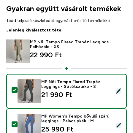
Gyakran együtt vásárolt termékek
Tedd teljessé készletedet egymást erősítő termékekkel
Jelenleg kiválasztott tétel
MP Női Tempo Flared Trapéz Leggings -
Felhőzöld - XS
22 990 Ft‎
MP Női Tempo Flared Trapéz
Leggings - Sötétszürke - S
Termék kiválasztása - MP Női Tempo Flared Trapéz Leg
21 990 Ft‎
MP Women's Tempo bővülő szárú
leggings - Palacsipkék - M
Termék kiválasztása - MP Women's Tempo bővülő szárú 
25 990 Ft‎