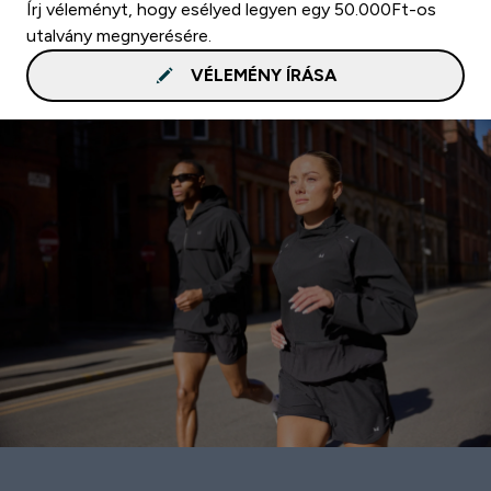
Írj véleményt, hogy esélyed legyen egy 50.000Ft-os
utalvány megnyerésére.
VÉLEMÉNY ÍRÁSA