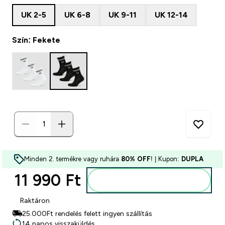
UK 2-5
UK 6-8
UK 9-11
UK 12-14
Szín: Fekete
Minden 2. termékre vagy ruhára
80% OFF
! | Kupon:
DUPLA
11 990 Ft‎
Kosárba
Raktáron
25.000Ft rendelés felett ingyen szállítás
14 napos visszaküldés