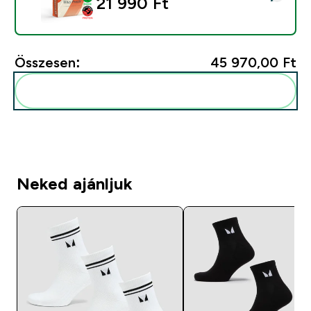
21 990 Ft‎
Összesen:
45 970,00 Ft‎
Add ezeket a rutinodhoz
Neked ajánljuk