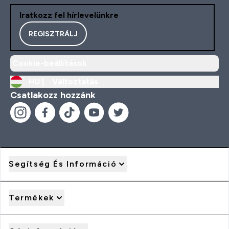
Iratkozz fel hírlevelünkre
REGISZTRÁLJ
Cookie-beállítások
HU |
Változtatás
Csatlakozz hozzánk
Segítség És Információ
Termékek