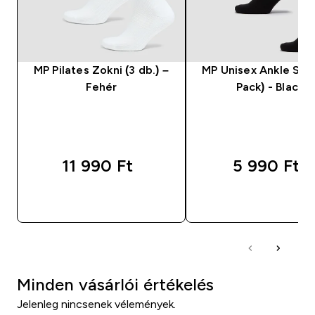
MP Pilates Zokni (3 db.) –
MP Unisex Ankle Soc
Fehér
Pack) - Black
11 990 Ft‎
5 990 Ft‎
GYORS VÁSÁRLÁS
GYORS VÁSÁRL
Minden vásárlói értékelés
Jelenleg nincsenek vélemények.