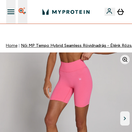
Páratlan minőség
Home
Női MP Tempo Hybrid Seamless Rövidnadrág - Élénk Rózs