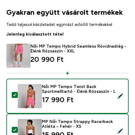
Gyakran együtt vásárolt termékek
Tedd teljessé készletedet egymást erősítő termékekkel
Jelenleg kiválasztott tétel
Női MP Tempo Hybrid Seamless Rövidnadrág -
Élénk Rózsaszín - XXL
20 990 Ft‎
Női MP Tempo Twist Back
Sportmelltartó - Élénk Rózsaszín - L
Termék kiválasztása - Női MP Tempo Twist Back Sportm
17 990 Ft‎
MP Női Tempo Strappy Racerback
Atléta – Fehér - XS
Termék kiválasztása - MP Női Tempo Strappy Racerback
15 990 Ft‎