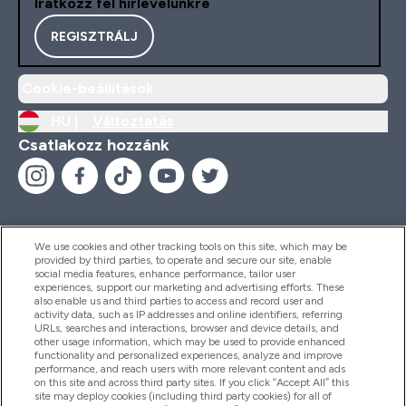
Iratkozz fel hírlevelünkre
REGISZTRÁLJ
Cookie-beállítások
HU |
Változtatás
Csatlakozz hozzánk
We use cookies and other tracking tools on this site, which may be
provided by third parties, to operate and secure our site, enable
Segítség És Információ
social media features, enhance performance, tailor user
experiences, support our marketing and advertising efforts. These
also enable us and third parties to access and record user and
activity data, such as IP addresses and online identifiers, referring
Termékek
URLs, searches and interactions, browser and device details, and
other usage information, which may be used to provide enhanced
functionality and personalized experiences, analyze and improve
performance, and reach users with more relevant content and ads
on this site and across third party sites. If you click “Accept All” this
Céginformáció
site may deploy cookies (including third party cookies) for all of