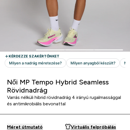
Női MP Tempo Hybrid Seamless
Rövidnadrág
Varrás nélküli hibrid rövidnadrág 4 irányú rugalmassággal
és antimikrobiális bevonattal
Méret útmutató
Virtuális felpróbálás