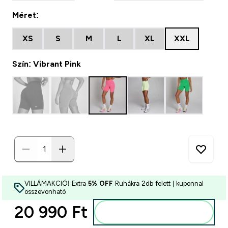
Méret:
XS
S
M
L
XL
XXL
Szín: Vibrant Pink
VILLÁMAKCIÓ! Extra
5% OFF
Ruhákra 2db felett | kuponnal
összevonható
20 990 Ft‎
Kosárba