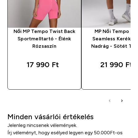
Női MP Tempo Twist Back
MP Női Tempo Ult
Sportmelltartó - Élénk
Seamless Kerékpá
Rózsaszín
Nadrág - Sötét Trü
17 990 Ft‎
21 990 Ft‎
GYORS VÁSÁRLÁS
GYORS VÁSÁRL
Minden vásárlói értékelés
Jelenleg nincsenek vélemények.
Írj véleményt, hogy esélyed legyen egy 50.000Ft-os