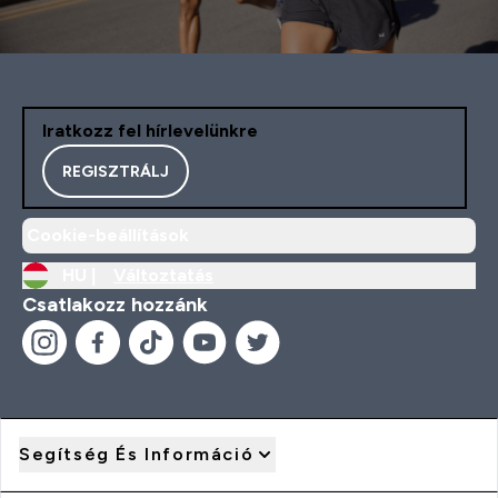
Iratkozz fel hírlevelünkre
REGISZTRÁLJ
Cookie-beállítások
HU |
Változtatás
Csatlakozz hozzánk
Segítség És Információ