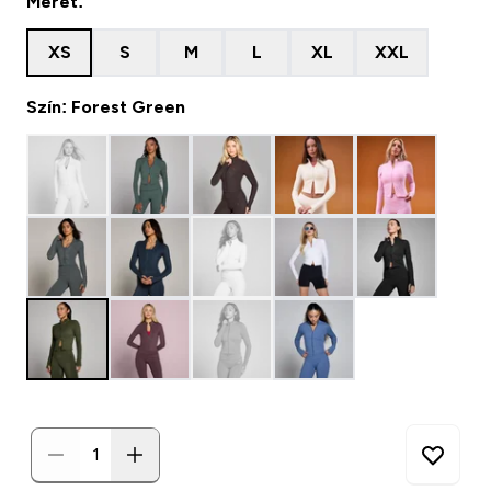
Méret:
XS
S
M
L
XL
XXL
Szín: Forest Green