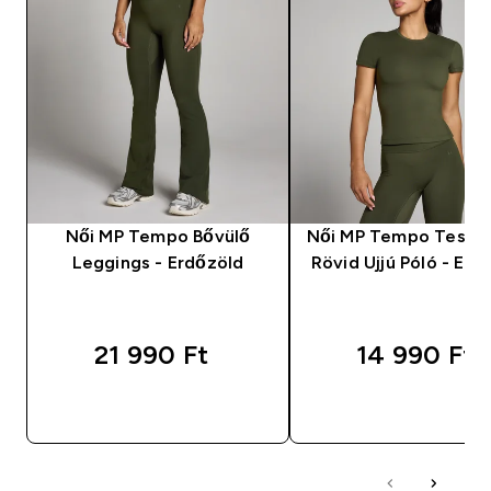
Női MP Tempo Bővülő
Női MP Tempo Testhe
Leggings - Erdőzöld
Rövid Ujjú Póló - Erd
21 990 Ft‎
14 990 Ft‎
GYORS VÁSÁRLÁS
GYORS VÁSÁRL