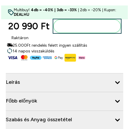
Multibuy!
4db = -40% | 3db = -33%
| 2db = -20% | Kupon:
DEALHU
20 990 Ft‎
Kosárba
Raktáron
25.000Ft rendelés felett ingyen szállítás
14 napos visszaküldés
Leírás
Főbb előnyök
Szabás és Anyag összetétel