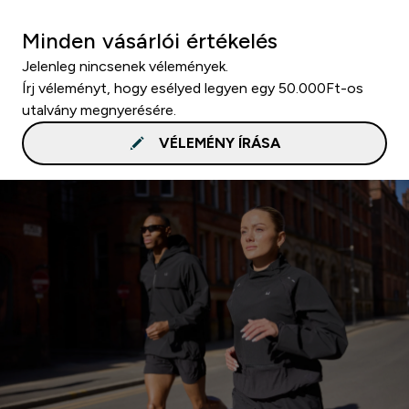
Minden vásárlói értékelés
Jelenleg nincsenek vélemények.
Írj véleményt, hogy esélyed legyen egy 50.000Ft-os
utalvány megnyerésére.
VÉLEMÉNY ÍRÁSA