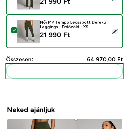
21 990 Ft‎
Női MP Tempo Lecsapott Derekú
Leggings - Erdőzöld - XS
Termék kiválasztása - Női MP Tempo Lecsapott Derekú
21 990 Ft‎
Összesen:
64 970,00 Ft‎
Add ezeket a rutinodhoz
Neked ajánljuk