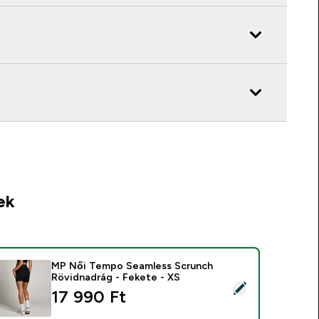
ek
MP Női Tempo Seamless Scrunch
Rövidnadrág - Fekete - XS
ermék kiválasztása - MP Női Tempo Seamless Scrunch Rövidna
17 990 Ft‎