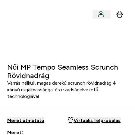
Sportok szerint
menu
ter Outlet Akár -50% submenu
Enter Sportok szerint submenu
⌄
5000Ft kredit ajánlásonként
Női MP Tempo Seamless Scrunch
Rövidnadrág
Varrás nélküli, magas derekú scrunch rövidnadrág 4
irányú rugalmassággal és izzadságelvezető
technológiával
Méret útmutató
Virtuális felpróbálás
Méret: