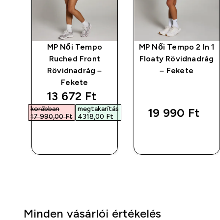
o
MP Női Tempo
MP Női Tempo 2 In 1
ush
Ruched Front
Floaty Rövidnadrág
Rövidnadrág –
– Fekete
Fekete
discounted price
13 672 Ft‎
korábban
megtakarítás
19 990 Ft‎
17 990,00 Ft‎
4318,00 Ft‎
GYORS
GYORS
VÁSÁRLÁS
VÁSÁRLÁS
Minden vásárlói értékelés