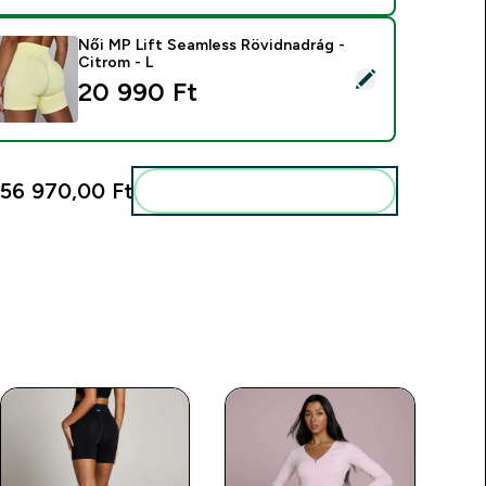
Női MP Lift Seamless Rövidnadrág -
Citrom - L
ermék kiválasztása - Női MP Lift Seamless Rövidnadrág - Citro
20 990 Ft‎
56 970,00 Ft‎
Add ezeket a rutinodhoz