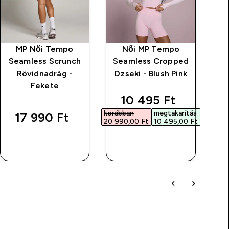
MP Női Tempo
Női MP Tempo
Seamless Scrunch
Seamless Cropped
Rövidnadrág -
Dzseki - Blush Pink
Fekete
discounted price
10 495 Ft‎
korábban
megtakarítás
17 990 Ft‎
20 990,00 Ft‎
10 495,00 Ft‎
GYORS
GYORS
VÁSÁRLÁS
VÁSÁRLÁS