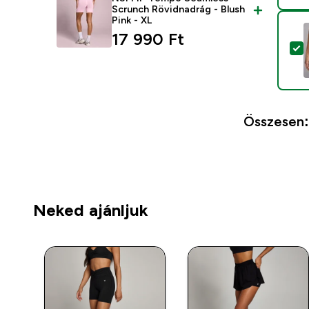
Scrunch Rövidnadrág - Blush
Pink - XL
17 990 Ft‎
T
Összesen:
Neked ajánljuk