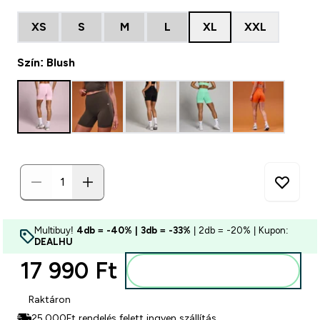
XS
S
M
L
XL
XXL
Szín: Blush
Multibuy!
4db = -40% | 3db = -33%
| 2db = -20% | Kupon:
DEALHU
17 990 Ft‎
Kosárba
Raktáron
25.000Ft rendelés felett ingyen szállítás