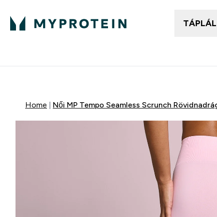
TÁPLÁ
Női ruházat
Fé
Enter
⌄
25.000Ft felett ingyen h
Home
Női MP Tempo Seamless Scrunch Rövidnadrág 