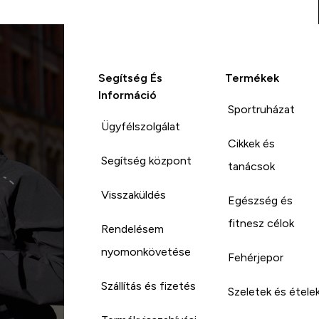
Segítség És
Termékek
Információ
Sportruházat
Ügyfélszolgálat
Cikkek és
Segítség központ
tanácsok
Visszaküldés
Egészség és
fitnesz célok
Rendelésem
nyomonkövetése
Fehérjepor
Szállítás és fizetés
Szeletek és étele