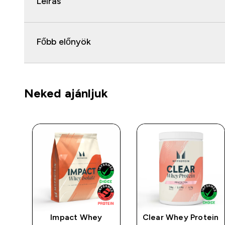
Leírás
Főbb előnyök
Neked ajánljuk
w
Impact Whey
Clear Whey Protein