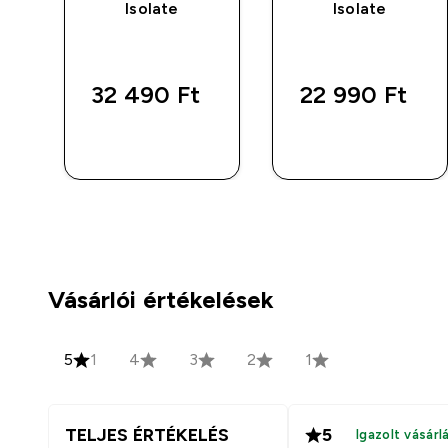
-
Isolate
Isolate
32 490 Ft‎
22 990 Ft‎
GYORS
GYORS
VÁSÁRLÁS
VÁSÁRLÁS
Vásárlói értékelések
5
1
4
3
2
1
TELJES ÉRTÉKELÉS
5
Igazolt vásárl