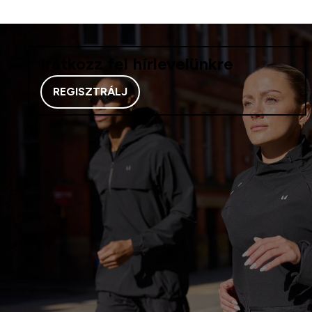
Iratkozz fel hírlevelünkre
REGISZTRÁLJ