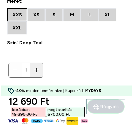
Méret:
XXS
XS
S
M
L
XL
XXL
Szín: Deep Teal
-40%
minden termékünkre | Kuponkód:
MYDAYS
discounted price
12 690 Ft‎
Elfogyott
korábban
megtakarítás
19 390,00 Ft‎
6700,00 Ft‎