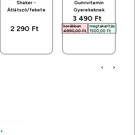
Shaker -
Gumivitamin
Átlátszó/fekete
Gyerekeknek
discounted price
3 490 Ft‎
korábban
megtakarítás
2 290 Ft‎
4990,00 Ft‎
1500,00 Ft‎
GYORS
GYORS
VÁSÁRLÁS
VÁSÁRLÁS
ás