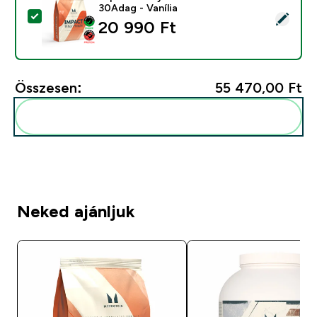
30Adag - Vanília
Termék kiválasztása - Impact Whey Protein - 900G - 3
20 990 Ft‎
Összesen:
55 470,00 Ft‎
Add ezeket a rutinodhoz
Neked ajánljuk