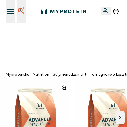
Páratlan minőség
Mydays Multibuy | Akár extra 5-10% OFF ruhákra vagy
vitaminokra | MÁR CSAK
0 0
:
1 2
:
2 7
:
2 9
Nap
Óra
Perc
Mp
Myprotein.hu
Nutrition
Súlymenedzsment
Tömegnövelő készít