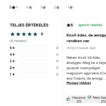
5
4
4
3
2
1
TELJES ÉRTÉKELÉS
5
Igazolt vásárlás
5
Kicsit édes, de amúgy
5 out of 5 stars
(4 reviews)
rendben van
5
★
4
13/12/23 Szerző: Zsolt
5 stars rating 4 reviews
4
★
0
4 stars rating 0 reviews
Nekem kicsit túl édes,
3
★
0
émelygős főleg ha a telje
3 stars rating 0 reviews
2
★
0
javasolt mennyiséget
2 stars rating 0 reviews
megiszom egyszerre (Co
1
★
0
1 stars rating 0 reviews
and Cream), de amúgy
Mutass többet
rendben van. Hatásáról 
még nem tudok nyilatkoz
Hasznos
Nem ha
(0)
(0)