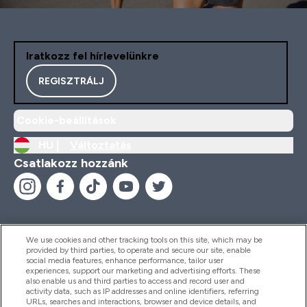
Iratkozz fel hírlevelünkre
REGISZTRÁLJ
Cookie-beállítások
HU |
Változtatás
Csatlakozz hozzánk
We use cookies and other tracking tools on this site, which may be
provided by third parties, to operate and secure our site, enable
Segítség És Információ
social media features, enhance performance, tailor user
experiences, support our marketing and advertising efforts. These
also enable us and third parties to access and record user and
activity data, such as IP addresses and online identifiers, referring
Termékek
URLs, searches and interactions, browser and device details, and