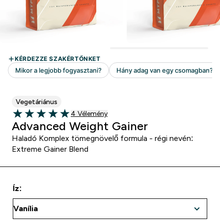
Vegetáriánus
4 customer reviews
4 Vélemény
5 out of 5 stars
Advanced Weight Gainer
Haladó Komplex tömegnövelő formula - régi nevén:
Extreme Gainer Blend
Íz: