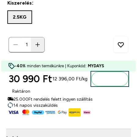
Kiszerelés:
2.5KG
-40%
minden termékünkre | Kuponkód:
MYDAYS
30 990 Ft‎
12 396,00 Ft‎/kg
Kosárba
Raktáron
25.000Ft rendelés felett ingyen szállítás
14 napos visszaküldés