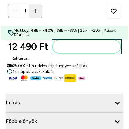
Multibuy!
4db = -40% | 3db = -33%
| 2db = -20% | Kupon:
DEALHU
12 490 Ft‎
Kosárba
Raktáron
25.000Ft rendelés felett ingyen szállítás
14 napos visszaküldés
Leírás
Főbb előnyök