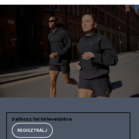
Iratkozz fel hírlevelünkre
REGISZTRÁLJ