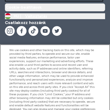
Cookie-beállítások
HU |
Változtatás
Csatlakozz hozzánk
We use cookies and other tracking tools on this site, which may be
provided by third parties, to operate and secure our site, enable
Segítség És Információ
social media features, enhance performance, tailor user
experiences, support our marketing and advertising efforts. These
also enable us and third parties to access and record user and
activity data, such as IP addresses and online identifiers, referring
Termékek
URLs, searches and interactions, browser and device details, and
other usage information, which may be used to provide enhanced
functionality and personalized experiences, analyze and improve
performance, and reach users with more relevant content and ads
on this site and across third party sites. If you click “Accept All” this
Céginformáció
site may deploy cookies (including third party cookies) for all of
these purposes. If you click “Limit Cookies,” your IP address and
other browsing information may still be collected but only cookies
(including third party cookies) that are necessary to operate, secure
Hűség És Jutalmak
and enable default website features and functionalities will be
deployed. You can also review and manage your cookie preferences