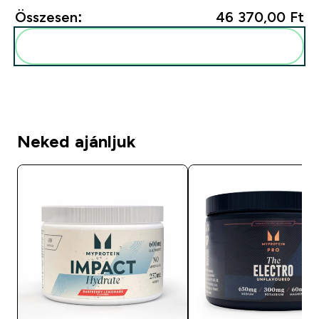
Összesen:
46 370,00 Ft‎
Add ezeket a rutinodhoz
Neked ajánljuk