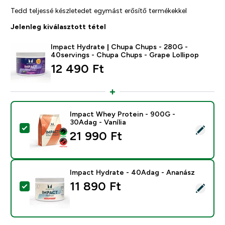
Tedd teljessé készletedet egymást erősítő termékekkel
Jelenleg kiválasztott tétel
Impact Hydrate | Chupa Chups - 280G -
40servings - Chupa Chups - Grape Lollipop
12 490 Ft‎
Impact Whey Protein - 900G -
30Adag - Vanília
Termék kiválasztása - Impact Whey Protein - 900G - 3
21 990 Ft‎
Impact Hydrate - 40Adag - Ananász
11 890 Ft‎
Termék kiválasztása - Impact Hydrate - 40Adag - Ana