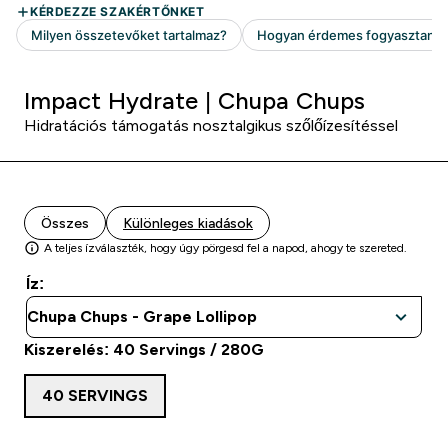
Impact Hydrate | Chupa Chups
Hidratációs támogatás nosztalgikus szőlőízesítéssel
Összes
Különleges kiadások
A teljes ízválaszték, hogy úgy pörgesd fel a napod, ahogy te szereted.
Íz:
Kiszerelés: 40 Servings / 280G
40 SERVINGS